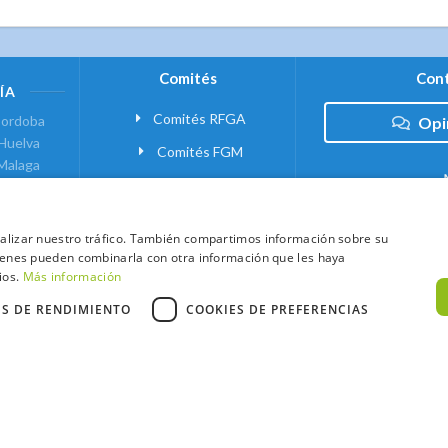
Comités
Cont
ÍA
Comités RFGA
ordoba
Opi
Huelva
Comités FGM
Malaga
ranada
VANTE
analizar nuestro tráfico. También compartimos información sobre su
quienes pueden combinarla con otra información que les haya
 MADRID
ios.
Más información
ES DE RENDIMIENTO
COOKIES DE PREFERENCIAS
xtCaddy
Política de Cookies
Política de Privacidad
Términos y Condic