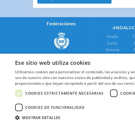
Federaciones
ANDALUC
Sevilla
C
Cadiz
Almeria
Real Federación Andaluza de
Jaen
G
Golf
Ese sitio web utiliza cookies
ÁREA DE LE
Utilizamos cookies para personalizar el contenido, los anuncios y 
Valencia
uso de nuestro sitio con nuestros socios de publicidad y análisis, 
COMUNIDAD DE
proporcionado o que hayan recopilado a partir del uso de sus servic
Federación de Golf de Madrid
Madrid
COOKIES ESTRICTAMENTE NECESARIAS
COOKI
COOKIES DE FUNCIONALIDAD
MOSTRAR DETALLES
2026 ©NextCaddy.
Añade tu Widget Ne