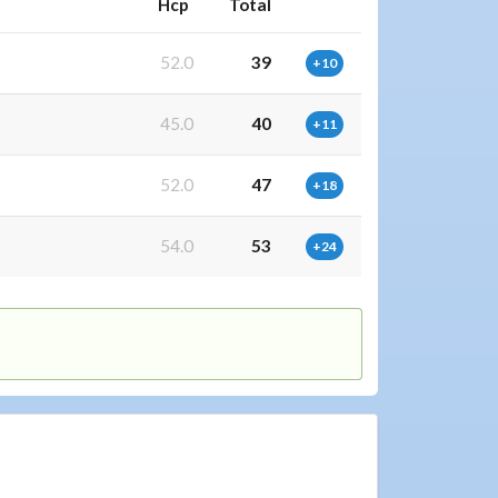
Hcp
Total
52.0
39
+10
45.0
40
+11
52.0
47
+18
54.0
53
+24