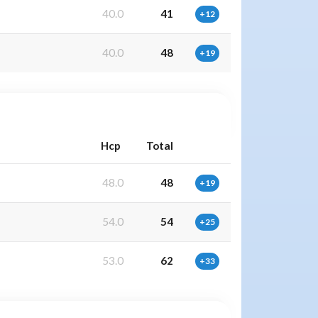
40.0
41
+12
40.0
48
+19
Hcp
Total
48.0
48
+19
54.0
54
+25
53.0
62
+33