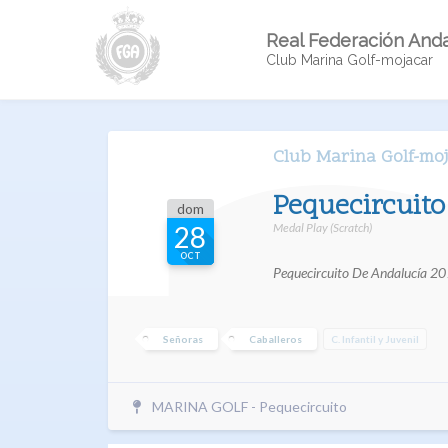
Real Federación Anda
Club Marina Golf-mojacar
Club Marina Golf-mo
Pequecircuit
dom
Medal Play (Scratch)
28
OCT
Pequecircuito De Andalucía 2
Señoras
Caballeros
C. Infantil y Juvenil
MARINA GOLF - Pequecircuito