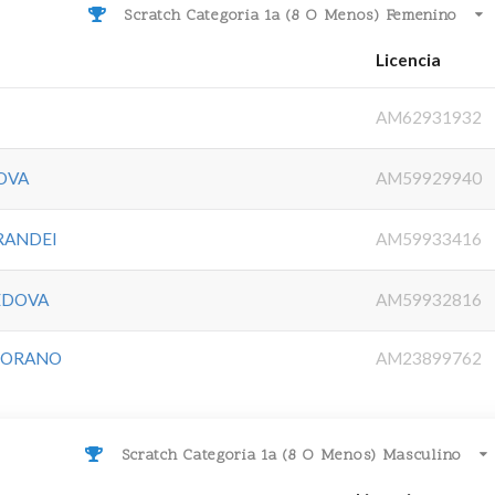
Scratch Categoria 1a (8 O Menos) Femenino
Licencia
AM62931932
OVA
AM59929940
RANDEI
AM59933416
EDOVA
AM59932816
MORANO
AM23899762
Scratch Categoria 1a (8 O Menos) Masculino