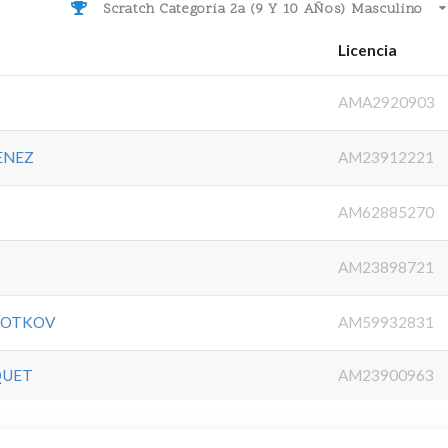
Scratch Categoria 2a (9 Y 10 AÑos) Masculino
Licencia
AMA2920903
ENEZ
AM23912221
AM62885270
O
AM23898721
ROTKOV
AM59932831
QUET
AM23900963