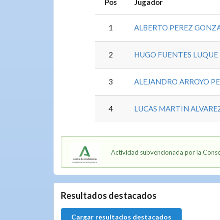
Pos
Jugador
1
ALBERTO PEREZ GONZ
2
HUGO FUENTES LUQUE
3
ALEJANDRO ARROYO P
4
LUCAS MARTIN ALVARE
Actividad subvencionada por la Conse
Resultados destacados
Cargar resultados destacados