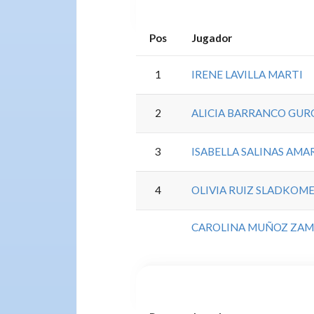
Pos
Jugador
1
IRENE LAVILLA MARTI
2
ALICIA BARRANCO GUR
3
ISABELLA SALINAS AMA
4
OLIVIA RUIZ SLADKOM
CAROLINA MUÑOZ ZA