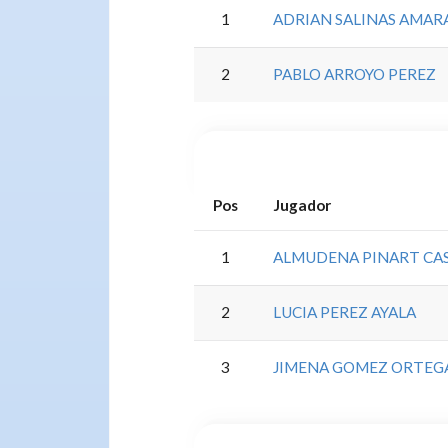
1
ADRIAN SALINAS AMAR
2
PABLO ARROYO PEREZ
Pos
Jugador
1
ALMUDENA PINART CA
2
LUCIA PEREZ AYALA
3
JIMENA GOMEZ ORTEG