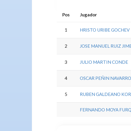
Pos
Jugador
1
HRISTO URIBE GOCHEV
2
JOSE MANUEL RUIZ JIM
3
JULIO MARTIN CONDE
4
OSCAR PEÑIN NAVARR
5
RUBEN GALDEANO KO
FERNANDO MOYA FUR