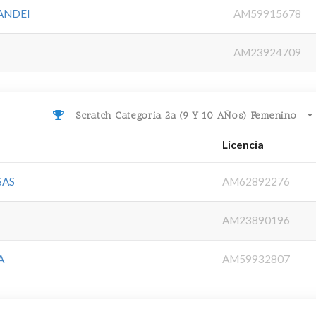
ANDEI
AM59915678
AM23924709
Scratch Categoria 2a (9 Y 10 AÑos) Femenino
Licencia
SAS
AM62892276
AM23890196
A
AM59932807