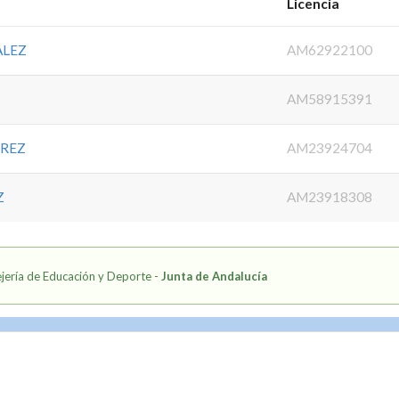
Licencia
ALEZ
AM62922100
AM58915391
EREZ
AM23924704
Z
AM23918308
jería de Educación y Deporte -
Junta de Andalucía