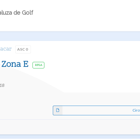
luza de Golf
jacar
ASC 0
o Zona E
RFGA
018
Circ