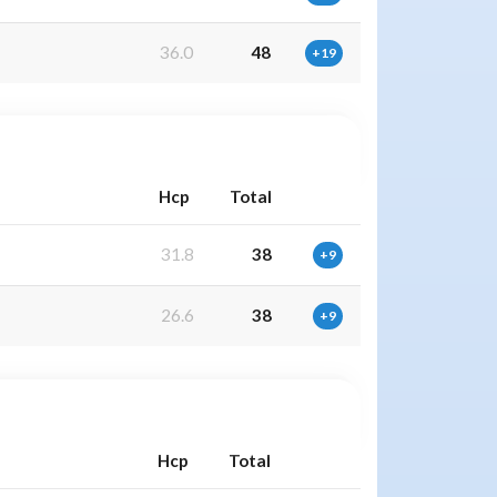
36.0
48
+19
Hcp
Total
31.8
38
+9
26.6
38
+9
Hcp
Total