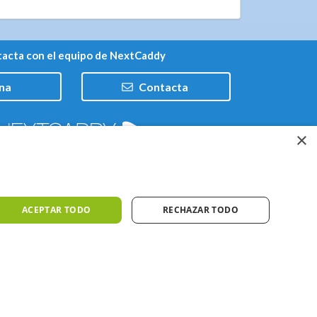
acta con el equipo de NextCaddy
na
Contacta
×
Trabaja con nosotros
ACEPTAR TODO
RECHAZAR TODO
iones
Meteo ©AEMET
Meteo ©DarkSky