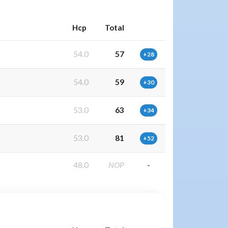
Hcp
Total
54.0
57
+28
54.0
59
+30
53.0
63
+34
53.0
81
+52
48.0
NOP
-