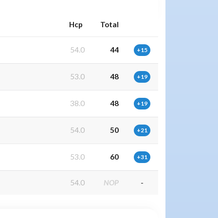
Hcp
Total
54.0
44
+15
53.0
48
+19
38.0
48
+19
54.0
50
+21
53.0
60
+31
54.0
NOP
-