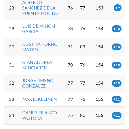
ALBERTO
28
SANCHEZ DE LA
76
77
153
+9
FUENTE MOLINO
LUIS DE MIÑON
29
78
76
154
+10
GARCIA
KOSTKA HORNO
30
71
83
154
+10
MATEO
GIAN ANDREA
31
78
76
154
+10
MINCIARELLI
JORGE JIMENO
32
77
77
154
+10
GONZALEZ
33
MAX ESKELINEN
79
76
155
+11
DANIEL BLANCO
34
75
80
155
+11
PASTORA