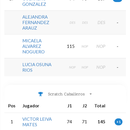
GONZALEZ
ALEJANDRA
FERNANDEZ
DES
-
DES
DES
ARAUZ
MICAELA
ALVAREZ
115
NOP
-
NOP
NOGUERO
LUCIA OSUNA
NOP
-
NOP
NOP
RIOS
Scratch Caballeros
Pos
Jugador
J1
J2
Total
VICTOR LEIVA
1
74
71
145
+1
MATES