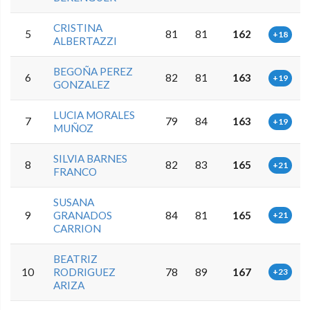
CRISTINA
5
81
81
162
+18
ALBERTAZZI
BEGOÑA PEREZ
6
82
81
163
+19
GONZALEZ
LUCIA MORALES
7
79
84
163
+19
MUÑOZ
SILVIA BARNES
8
82
83
165
+21
FRANCO
SUSANA
9
GRANADOS
84
81
165
+21
CARRION
BEATRIZ
10
RODRIGUEZ
78
89
167
+23
ARIZA