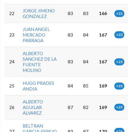
JORGE JIMENO
22
83
83
166
+22
GONZALEZ
JUAN ANGEL
23
MERCADO
83
84
167
+23
PARRAGA
ALBERTO
SANCHEZ DE LA
24
83
84
167
+23
FUENTE
MOLINO
HUGO PRADES
25
84
85
169
+25
ANDIA
ALBERTO
26
AGUILAR
87
82
169
+25
ALVAREZ
BELTRAN
27
GARCIA-ESPEJO
83
87
170
+26