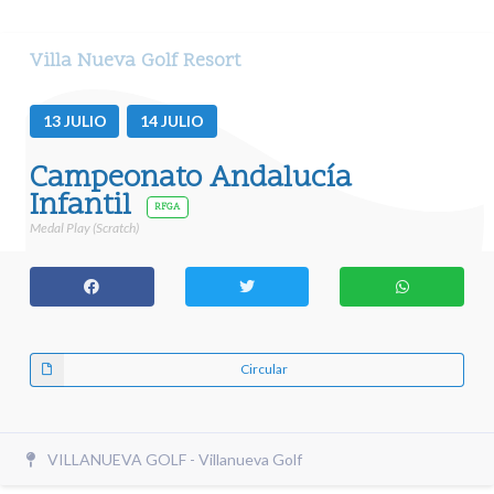
Villa Nueva Golf Resort
13
JULIO
14
JULIO
Campeonato Andalucía
Infantil
RFGA
Medal Play (Scratch)
Circular
VILLANUEVA GOLF - Villanueva Golf