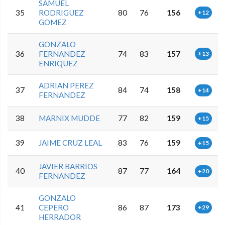
SAMUEL
35
RODRIGUEZ
80
76
156
+12
GOMEZ
GONZALO
36
FERNANDEZ
74
83
157
+13
ENRIQUEZ
ADRIAN PEREZ
37
84
74
158
+14
FERNANDEZ
38
MARNIX MUDDE
77
82
159
+15
39
JAIME CRUZ LEAL
83
76
159
+15
JAVIER BARRIOS
40
87
77
164
+20
FERNANDEZ
GONZALO
41
CEPERO
86
87
173
+29
HERRADOR