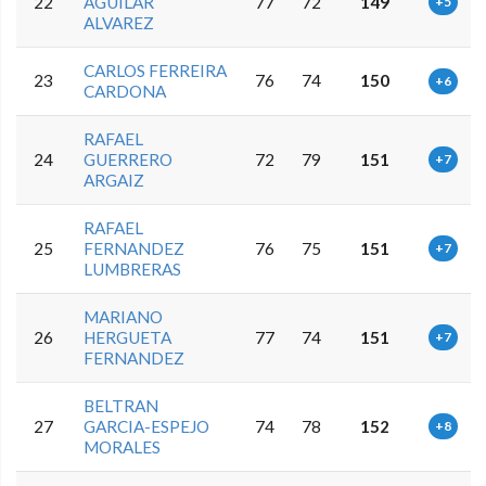
22
AGUILAR
77
72
149
+5
ALVAREZ
CARLOS FERREIRA
23
76
74
150
+6
CARDONA
RAFAEL
24
GUERRERO
72
79
151
+7
ARGAIZ
RAFAEL
25
FERNANDEZ
76
75
151
+7
LUMBRERAS
MARIANO
26
HERGUETA
77
74
151
+7
FERNANDEZ
BELTRAN
27
GARCIA-ESPEJO
74
78
152
+8
MORALES