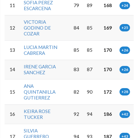
SOFIA PEREZ
11
79
89
168
+24
ESCARCENA
VICTORIA
12
GODINO DE
84
85
169
+25
COZAR
LUCIA MARTIN
13
85
85
170
+26
CABRERA
IRENE GARCIA
14
83
87
170
+26
SANCHEZ
ANA
15
QUINTANILLA
82
90
172
+28
GUTIERREZ
KEIRA ROSE
16
92
94
186
+42
TUCKER
SILVIA
17
GUERRERO
94
93
187
+43