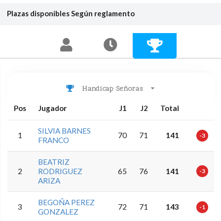
Plazas disponibles
Según reglamento
Handicap Señoras
Pos
Jugador
J1
J2
Total
SILVIA BARNES
1
70
71
141
-3
FRANCO
BEATRIZ
2
RODRIGUEZ
65
76
141
-3
ARIZA
BEGOÑA PEREZ
3
72
71
143
-1
GONZALEZ