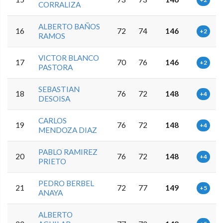
CORRALIZA
ALBERTO BAÑOS
16
72
74
146
+2
RAMOS
VICTOR BLANCO
17
70
76
146
+2
PASTORA
SEBASTIAN
18
76
72
148
+4
DESOISA
CARLOS
19
76
72
148
+4
MENDOZA DIAZ
PABLO RAMIREZ
20
76
72
148
+4
PRIETO
PEDRO BERBEL
21
72
77
149
+5
ANAYA
ALBERTO