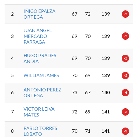
IÑIGO EPALZA
2
67
72
139
-5
ORTEGA
JUAN ANGEL
3
MERCADO
69
70
139
-5
PARRAGA
HUGO PRADES
4
69
70
139
-5
ANDIA
5
WILLIAM JAMES
70
69
139
-5
ANTONIO PEREZ
6
73
67
140
-4
ORTEGA
VICTOR LEIVA
7
72
69
141
-3
MATES
PABLO TORRES
8
70
71
141
-3
LOBATO