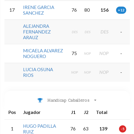
IRENE GARCIA
17
76
80
156
+12
SANCHEZ
ALEJANDRA
FERNANDEZ
DES
-
DES
DES
ARAUZ
MICAELA ALVAREZ
75
NOP
-
NOP
NOGUERO
LUCIA OSUNA
NOP
-
NOP
NOP
RIOS
Handicap Caballeros
Pos
Jugador
J1
J2
Total
HUGO PADILLA
1
76
63
139
-5
RUIZ