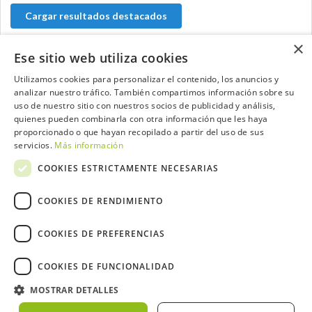
Cargar resultados destacados
×
Ese sitio web utiliza cookies
Utilizamos cookies para personalizar el contenido, los anuncios y
Contacta con el equipo de NextCaddy
analizar nuestro tráfico. También compartimos información sobre su
uso de nuestro sitio con nuestros socios de publicidad y análisis,
Opina
Contacta
quienes pueden combinarla con otra información que les haya
proporcionado o que hayan recopilado a partir del uso de sus
servicios.
Más información
COOKIES ESTRICTAMENTE NECESARIAS
COOKIES DE RENDIMIENTO
Trabaja con nosotros
COOKIES DE PREFERENCIAS
COOKIES DE FUNCIONALIDAD
2026 ©NextCaddy.
Añade tu Widget NextCaddy
MOSTRAR DETALLES
Política de Cookies
Política de Privacidad
Términos y Condiciones
Meteo ©AEMET
Meteo ©DarkSky