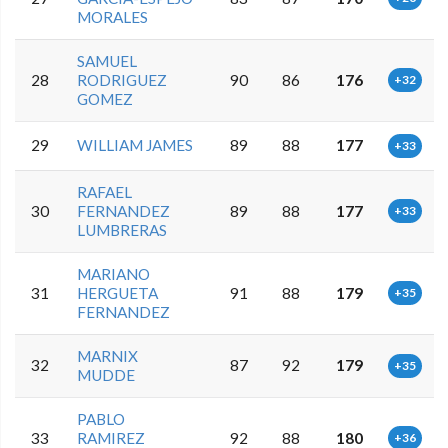
MORALES
SAMUEL
28
RODRIGUEZ
90
86
176
+32
GOMEZ
29
WILLIAM JAMES
89
88
177
+33
RAFAEL
30
FERNANDEZ
89
88
177
+33
LUMBRERAS
MARIANO
31
HERGUETA
91
88
179
+35
FERNANDEZ
MARNIX
32
87
92
179
+35
MUDDE
PABLO
33
RAMIREZ
92
88
180
+36