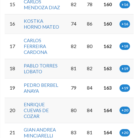
CARLOS
15
82
78
160
+16
MENDOZA DIAZ
KOSTKA
16
74
86
160
+16
HORNO MATEO
CARLOS
17
FERREIRA
82
80
162
+18
CARDONA
PABLO TORRES
18
81
82
163
+19
LOBATO
PEDRO BERBEL
19
79
84
163
+19
ANAYA
ENRIQUE
20
CUEVAS DE
80
84
164
+20
COZAR
GIAN ANDREA
21
83
81
164
+20
MINCIARELLI