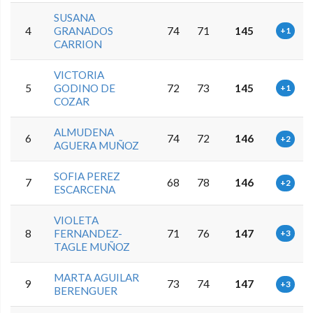
SUSANA
4
GRANADOS
74
71
145
+1
CARRION
VICTORIA
5
GODINO DE
72
73
145
+1
COZAR
ALMUDENA
6
74
72
146
+2
AGUERA MUÑOZ
SOFIA PEREZ
7
68
78
146
+2
ESCARCENA
VIOLETA
8
FERNANDEZ-
71
76
147
+3
TAGLE MUÑOZ
MARTA AGUILAR
9
73
74
147
+3
BERENGUER