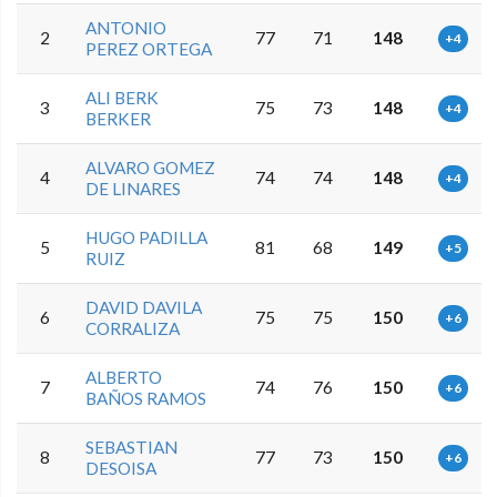
ANTONIO
2
77
71
148
+4
PEREZ ORTEGA
ALI BERK
3
75
73
148
+4
BERKER
ALVARO GOMEZ
4
74
74
148
+4
DE LINARES
HUGO PADILLA
5
81
68
149
+5
RUIZ
DAVID DAVILA
6
75
75
150
+6
CORRALIZA
ALBERTO
7
74
76
150
+6
BAÑOS RAMOS
SEBASTIAN
8
77
73
150
+6
DESOISA