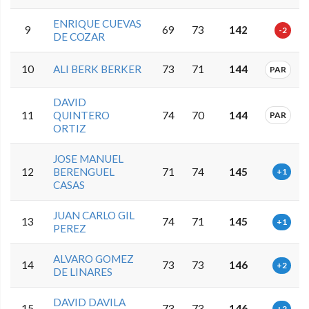
ENRIQUE CUEVAS
9
69
73
142
-2
DE COZAR
10
ALI BERK BERKER
73
71
144
PAR
DAVID
11
QUINTERO
74
70
144
PAR
ORTIZ
JOSE MANUEL
12
BERENGUEL
71
74
145
+1
CASAS
JUAN CARLO GIL
13
74
71
145
+1
PEREZ
ALVARO GOMEZ
14
73
73
146
+2
DE LINARES
DAVID DAVILA
15
73
73
146
+2