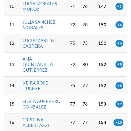
LUCIA MORALES
10
71
76
147
+3
MUÑOZ
JULIA SANCHEZ
11
72
78
150
+6
MORALES
LUCIA MARTIN
12
75
75
150
+6
CABRERA
ANA
13
QUINTANILLA
72
80
152
+8
GUTIERREZ
KEIRA ROSE
14
75
77
152
+8
TUCKER
SILVIA GUERRERO
15
77
76
153
+9
GONZALEZ
CRISTINA
16
77
77
154
+10
ALBERTAZZI