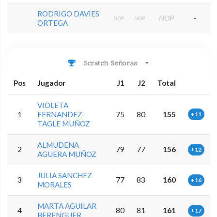
RODRIGO DAVIES
NOP
-
NOP
NOP
ORTEGA
Scratch Señoras
Pos
Jugador
J1
J2
Total
VIOLETA
1
FERNANDEZ-
75
80
155
+11
TAGLE MUÑOZ
ALMUDENA
2
79
77
156
+12
AGUERA MUÑOZ
JULIA SANCHEZ
3
77
83
160
+16
MORALES
MARTA AGUILAR
4
80
81
161
+17
BERENGUER