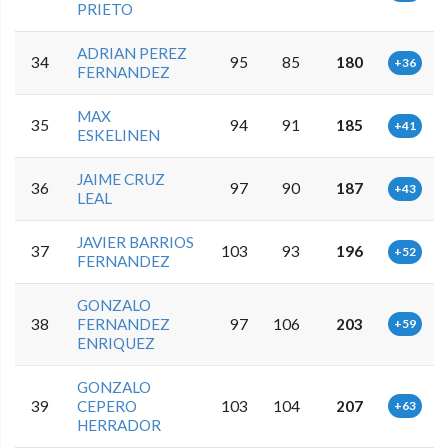
PRIETO
ADRIAN PEREZ
34
95
85
180
+36
FERNANDEZ
MAX
35
94
91
185
+41
ESKELINEN
JAIME CRUZ
36
97
90
187
+43
LEAL
JAVIER BARRIOS
37
103
93
196
+52
FERNANDEZ
GONZALO
38
FERNANDEZ
97
106
203
+59
ENRIQUEZ
GONZALO
39
CEPERO
103
104
207
+63
HERRADOR