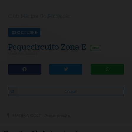
Club Marina Golf-mojacar
03
OCTUBRE
Pequecircuito Zona E
RFGA
Medal Play (Scratch)
Circular
MARINA GOLF - Pequecircuito