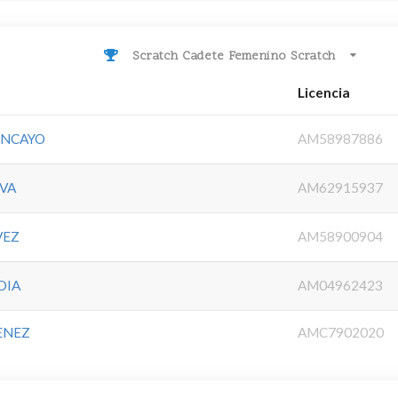
Scratch Cadete Femenino Scratch
Licencia
ONCAYO
AM58987886
VA
AM62915937
VEZ
AM58900904
DIA
AM04962423
ENEZ
AMC7902020