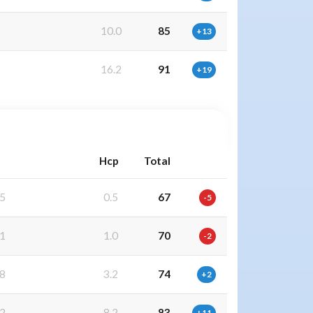
10.0
85
+13
16.2
91
+19
Hcp
Total
5
0.5
67
-5
1
1.0
70
-2
8
3.2
74
+2
2
8.2
83
+11