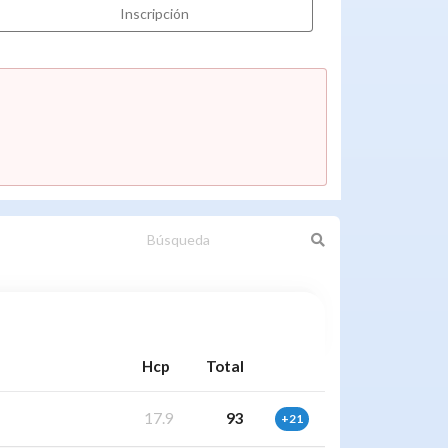
Inscripción
Hcp
Total
17.9
93
+21