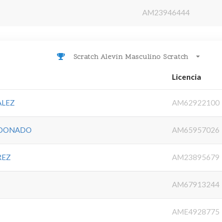
AM23946444
Scratch Alevin Masculino Scratch
Licencia
ALEZ
AM62922100
LDONADO
AM65957026
REZ
AM23895679
AM67913244
AME4928775