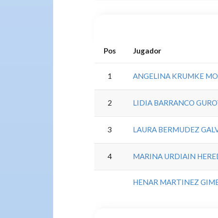
Pos
Jugador
1
ANGELINA KRUMKE M
2
LIDIA BARRANCO GURO
3
LAURA BERMUDEZ GAL
4
MARINA URDIAIN HERE
HENAR MARTINEZ GIM