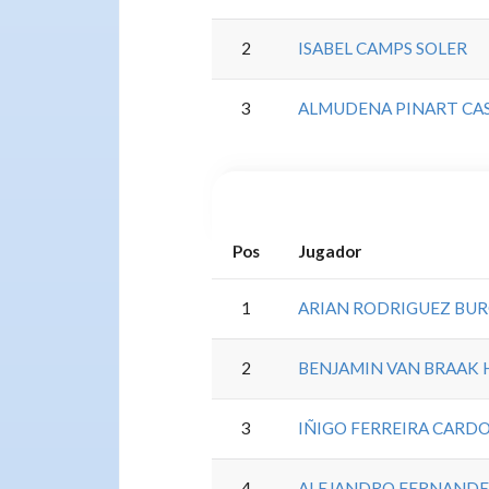
2
ISABEL CAMPS SOLER
3
ALMUDENA PINART CA
Pos
Jugador
1
ARIAN RODRIGUEZ BU
2
BENJAMIN VAN BRAAK
3
IÑIGO FERREIRA CARD
4
ALEJANDRO FERNANDE