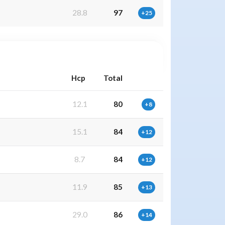
28.8
97
+25
Hcp
Total
12.1
80
+8
15.1
84
+12
8.7
84
+12
11.9
85
+13
29.0
86
+14