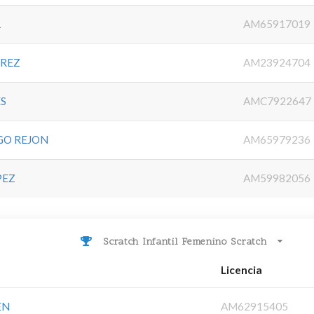
L
AM65917019
EREZ
AM23924704
ES
AMC7922647
GO REJON
AM65979236
PEZ
AM59982056
Scratch Infantil Femenino Scratch
Licencia
EN
AM62915405