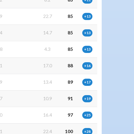
9
22.7
85
+13
4
14.7
85
+13
8
4.3
85
+13
1
17.0
88
+16
9
13.4
89
+17
7
10.9
91
+19
0
16.4
97
+25
1
22.4
100
+28