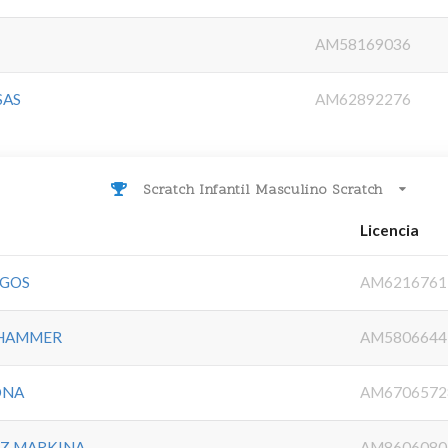
AM58169036
SAS
AM62892276
Scratch Infantil Masculino Scratch
Licencia
RGOS
AM6216761
 HAMMER
AM5806644
ONA
AM6706572
Z MARKINA
AM8606080