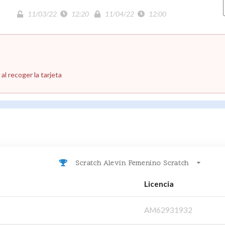
11/03/22
12:20
11/04/22
12:00
al recoger la tarjeta
Scratch Alevin Femenino Scratch
Licencia
AM62931932