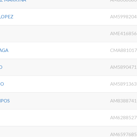
 LOPEZ
AM5998204
AME416856
AGA
CMA881017
O
AM5890471
IO
AM5891363
MPOS
AM8388741
AM6288527
AM6597685