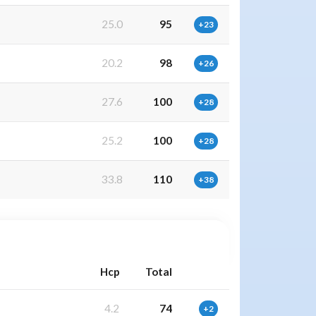
25.0
95
+23
20.2
98
+26
27.6
100
+28
25.2
100
+28
33.8
110
+38
Hcp
Total
4.2
74
+2