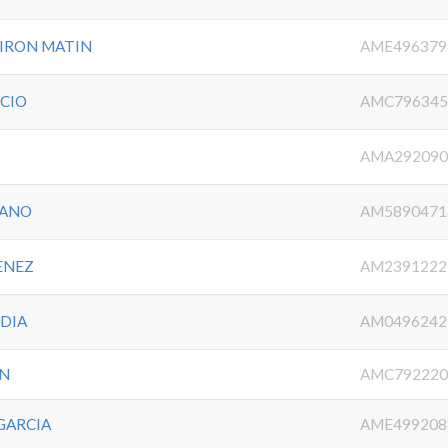
VIRON MATIN
AME496379
ICIO
AMC796345
AMA292090
RANO
AM5890471
ENEZ
AM2391222
EDIA
AM0496242
AN
AMC792220
 GARCIA
AME499208