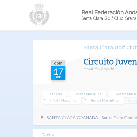
Real Federación Anda
Santa Clara Golf Club Gran
Santa Clara Golf Cl
Circuito Juve
dom
Medal Play (Scratch)
17
ABR
Señoras
Alevin Masculino
Cadete Mascu
Infantil Masculino
Juniors Mascuilnos
C. Inf
SANTA CLARA GRANADA - Santa Clara Grana
Tarifa