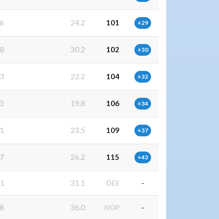
6
24.2
101
+29
8
30.2
102
+30
3
22.2
104
+32
3
19.8
106
+34
1
23.5
109
+37
7
26.2
115
+43
1
31.1
DES
-
8
36.0
NOP
-