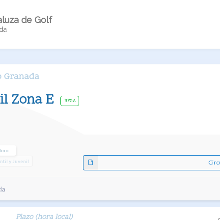
luza de Golf
ada
ub Granada
nil Zona E
RFGA
lino
antil y Juvenil
Circ
da
Plazo (hora local)