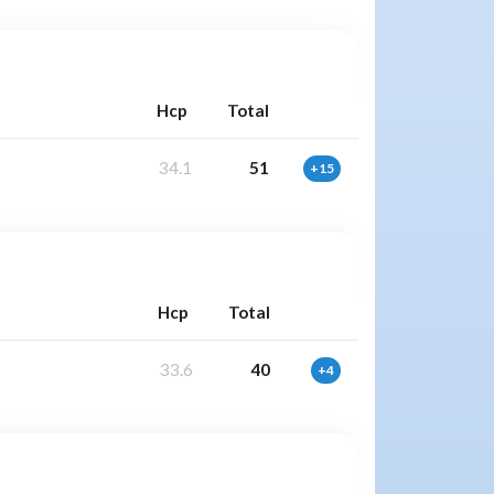
Hcp
Total
34.1
51
+15
Hcp
Total
33.6
40
+4