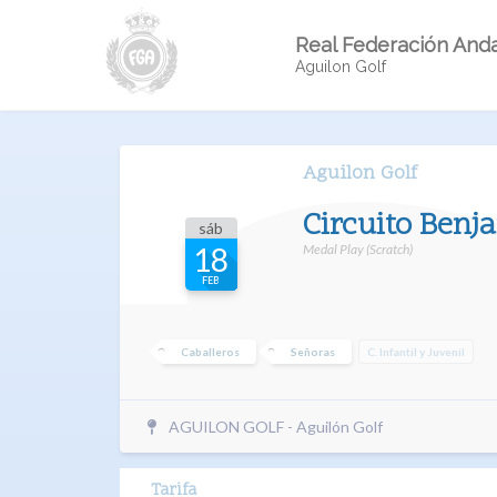
Real Federación Anda
Aguilon Golf
Aguilon Golf
Circuito Ben
sáb
Medal Play (Scratch)
18
FEB
Caballeros
Señoras
C. Infantil y Juvenil
AGUILON GOLF - Aguilón Golf
Tarifa