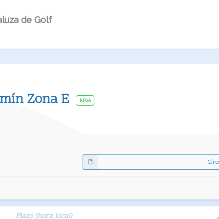
luza de Golf
jamín Zona E
RFGA
Circ
Plazo (hora local)