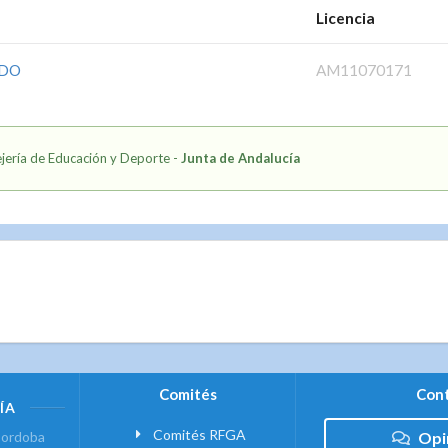
Licencia
ADO
AM11070171
jería de Educación y Deporte -
Junta de Andalucía
Comités
Cont
ÍA
Comités RFGA
ordoba
Opi