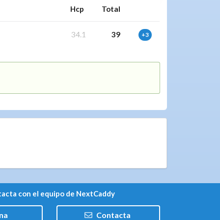
Hcp
Total
34.1
39
+3
acta con el equipo de NextCaddy
na
Contacta