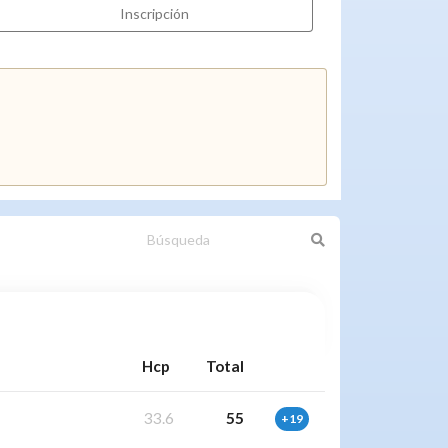
Inscripción
Hcp
Total
33.6
55
+19