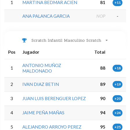
1
MARTINA BEDMAR ACIEN
81
+11
ANA PALANCA GARCIA
NOP
-
Scratch Infantil Masculino Scratch
Pos
Jugador
Total
ANTONIO MUÑOZ
1
88
+18
MALDONADO
2
IVAN DIAZ BETIN
89
+19
3
JUAN LUIS BERENGUER LOPEZ
90
+20
4
JAIME PEÑA MAÑAS
94
+24
5
ALEJANDRO ARROYO PEREZ
95
+25