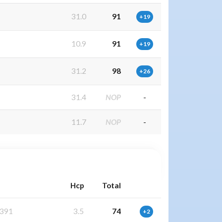
31.0
91
+19
10.9
91
+19
31.2
98
+26
31.4
NOP
-
11.7
NOP
-
Hcp
Total
391
3.5
74
+2