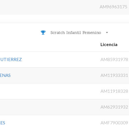
N
AM96963175
Scratch Infantil Femenino
Licencia
GUTIERREZ
AM85931978
DENAS
AM11933331
AM11918328
AM62931932
ES
AMF7900309