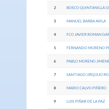
2
BOSCO QUINTANILLA G
3
MANUEL BARBA AVILA
4
FCO JAVIER ROMAN GA
5
FERNANDO MORENO P
6
PABLO MORENO JIMEN
7
SANTIAGO URQUIJO R
8
MARIO CALVO PIÑERO
9
LUIS PIÑAR DE LA PAZ