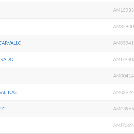
AM15933
AM85900
CARVALLO
AM05941
URADO
AMJ7930
AM00414
SALINAS
AM02924
EZ
AMC3965
AMJ7069