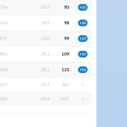
756
16.0
93
+21
564
14.9
98
+26
975
23.0
99
+27
891
28.3
109
+37
026
28.2
123
+51
217
17.1
RET
-
005
33.4
NOP
-