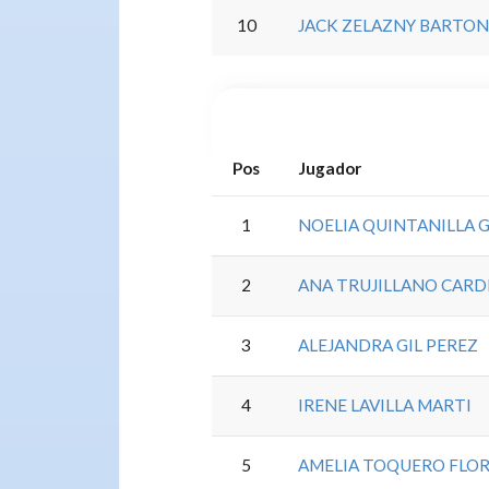
10
JACK ZELAZNY BARTO
Pos
Jugador
1
NOELIA QUINTANILLA 
2
ANA TRUJILLANO CAR
3
ALEJANDRA GIL PEREZ
4
IRENE LAVILLA MARTI
5
AMELIA TOQUERO FLOR