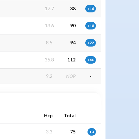
17.7
88
+16
13.6
90
+18
8.5
94
+22
35.8
112
+40
9.2
NOP
-
Hcp
Total
3.3
75
+3