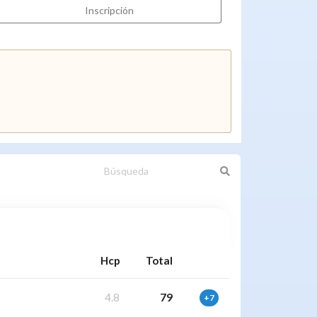
Inscripción
Hcp
Total
4.8
79
+7