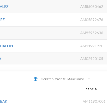
ALEZ
AM85080462
MEZ
AM05892676
AM95952636
HALLIN
AM11991920
O
AM02920105
Scratch Cadete Masculino
Licencia
YBAK
AM11907001