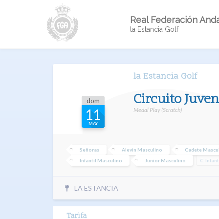
Real Federación Anda
la Estancia Golf
la Estancia Golf
Circuito Juve
dom
Medal Play (Scratch)
11
MAY
Señoras
Alevin Masculino
Cadete Mascu
Infantil Masculino
Junior Masculino
C. Infant
LA ESTANCIA
Tarifa