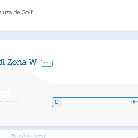
luza de Golf
nil Zona W
RFGA
lino
il y Juvenil
Circ
Plazo (hora local)