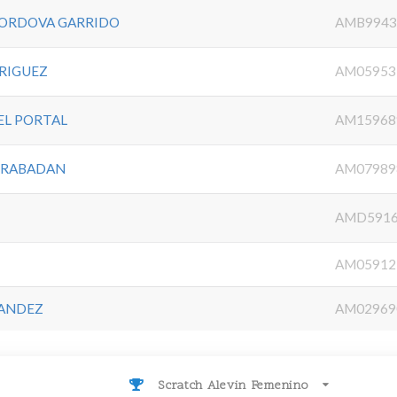
CORDOVA GARRIDO
AMB9943
RIGUEZ
AM05953
EL PORTAL
AM15968
 RABADAN
AM07989
AMD5916
AM05912
NANDEZ
AM02969
Scratch Alevin Femenino