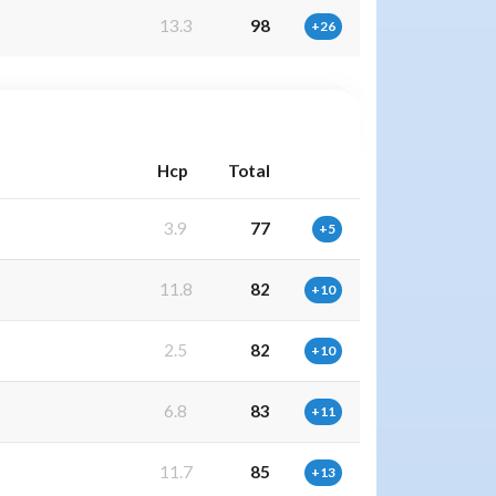
13.3
98
+26
Hcp
Total
3.9
77
+5
11.8
82
+10
2.5
82
+10
6.8
83
+11
11.7
85
+13