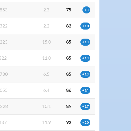
853
2.3
75
+3
322
2.2
82
+10
223
15.0
85
+13
322
11.0
85
+13
730
6.5
85
+13
055
6.4
86
+14
228
10.1
89
+17
437
11.9
92
+20