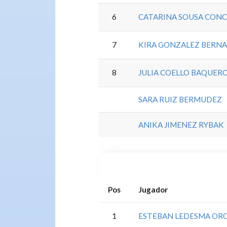
6
CATARINA SOUSA CON
7
KIRA GONZALEZ BERNA
8
JULIA COELLO BAQUER
SARA RUIZ BERMUDEZ
ANIKA JIMENEZ RYBAK
Pos
Jugador
1
ESTEBAN LEDESMA OR