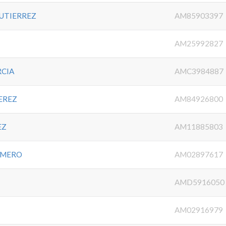
UTIERREZ
AM85903397
AM25992827
RCIA
AMC3984887
EREZ
AM84926800
EZ
AM11885803
OMERO
AM02897617
AMD5916050
AM02916979