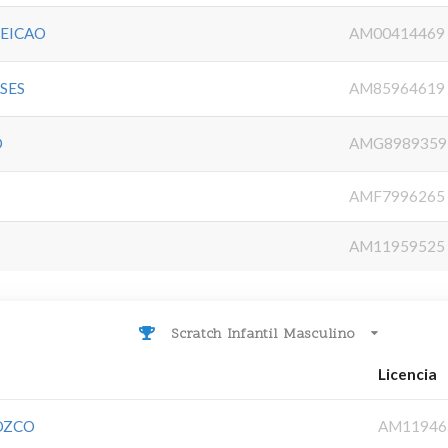
CEICAO
AM00414469
SES
AM85964619
O
AMG8989359
AMF7996265
AM11959525
Scratch Infantil Masculino
Licencia
OZCO
AM11946