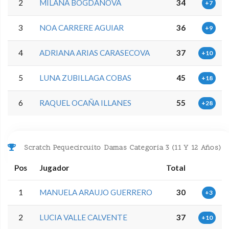
2
MILANA BOGDANOVA
34
+7
3
NOA CARRERE AGUIAR
36
+9
4
ADRIANA ARIAS CARASECOVA
37
+10
5
LUNA ZUBILLAGA COBAS
45
+18
6
RAQUEL OCAÑA ILLANES
55
+28
Scratch Pequecircuito Damas Categoria 3 (11 Y 12 Años)
Pos
Jugador
Total
1
MANUELA ARAUJO GUERRERO
30
+3
2
LUCIA VALLE CALVENTE
37
+10