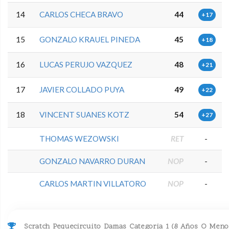
14
CARLOS CHECA BRAVO
44
+17
15
GONZALO KRAUEL PINEDA
45
+18
16
LUCAS PERUJO VAZQUEZ
48
+21
17
JAVIER COLLADO PUYA
49
+22
18
VINCENT SUANES KOTZ
54
+27
THOMAS WEZOWSKI
RET
-
GONZALO NAVARRO DURAN
NOP
-
CARLOS MARTIN VILLATORO
NOP
-
Scratch Pequecircuito Damas Categoria 1 (8 Años O Meno