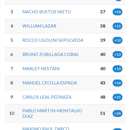
3
NACHO BUSTOS NIETO
37
+10
4
WILLIAM LAZAR
38
+11
5
ROCCO UGOLINI SEPULVEDA
39
+12
6
BRUNO ZUBILLAGA COBAS
40
+13
7
MARLEY NESTANI
40
+13
8
MANUEL CECILLA ESPADA
43
+16
9
CARLOS LEAL PEDRAZA
48
+21
PABLO MARTIN-MONTALVO
10
51
+24
DIAZ
MAXIMO RAUL ZARCO