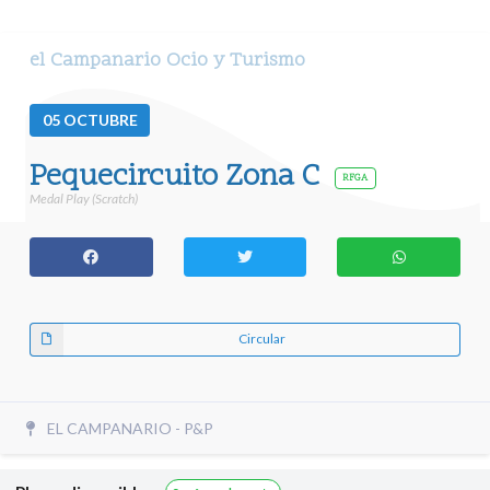
el Campanario Ocio y Turismo
05
OCTUBRE
Pequecircuito Zona C
RFGA
Medal Play (Scratch)
Circular
EL CAMPANARIO - P&P