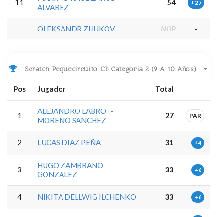
11
54
+27
ALVAREZ
OLEKSANDR ZHUKOV
NOP
-
Scratch Pequecircuito Cb Categoria 2 (9 A 10 Años)
Pos
Jugador
Total
ALEJANDRO LABROT-
1
27
PAR
MORENO SANCHEZ
2
LUCAS DIAZ PEÑA
31
+4
HUGO ZAMBRANO
3
33
+6
GONZALEZ
4
NIKITA DELLWIG ILCHENKO
33
+6