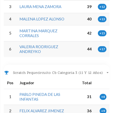
3
LAURA MENA ZAMORA
39
+12
4
MALENA LOPEZ ALONSO
40
+13
MARTINA MARQUEZ
5
42
+15
CORRALES
VALERIA RODRIGUEZ
6
44
+17
ANDREYKO
Scratch Pequecircuito Cb Categoria 3 (11 Y 12 Años)
Pos
Jugador
Total
PABLO PINEDA DE LAS
1
31
+4
INFANTAS
2
FELIX ALVAREZ JIMENEZ
36
+9