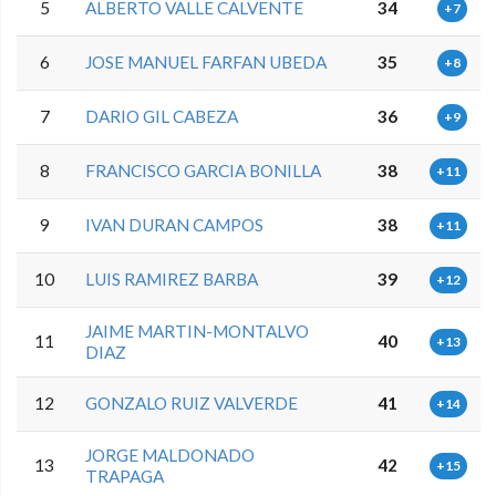
5
ALBERTO VALLE CALVENTE
34
+7
6
JOSE MANUEL FARFAN UBEDA
35
+8
7
DARIO GIL CABEZA
36
+9
8
FRANCISCO GARCIA BONILLA
38
+11
9
IVAN DURAN CAMPOS
38
+11
10
LUIS RAMIREZ BARBA
39
+12
JAIME MARTIN-MONTALVO
11
40
+13
DIAZ
12
GONZALO RUIZ VALVERDE
41
+14
JORGE MALDONADO
13
42
+15
TRAPAGA