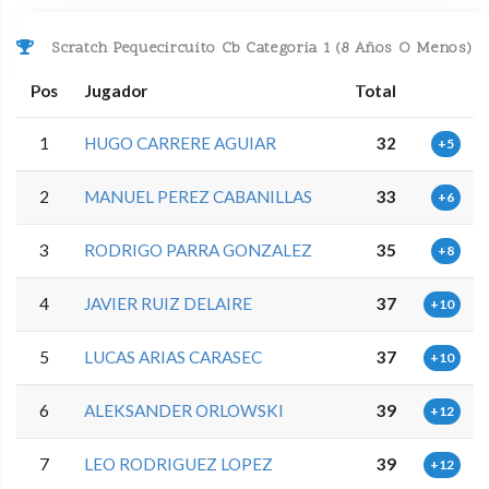
Scratch Pequecircuito Cb Categoria 1 (8 Años O Menos)
Pos
Jugador
Total
1
HUGO CARRERE AGUIAR
32
+5
2
MANUEL PEREZ CABANILLAS
33
+6
3
RODRIGO PARRA GONZALEZ
35
+8
4
JAVIER RUIZ DELAIRE
37
+10
5
LUCAS ARIAS CARASEC
37
+10
6
ALEKSANDER ORLOWSKI
39
+12
7
LEO RODRIGUEZ LOPEZ
39
+12