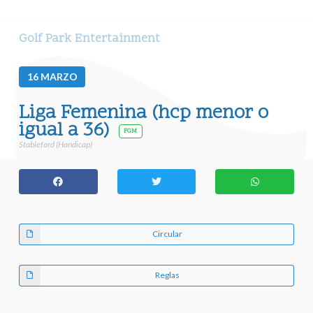
Golf Park Entertainment
16
MARZO
Liga Femenina (hcp menor o
igual a 36)
FGM
Stableford (Handicap)
Circular
Reglas