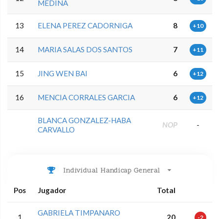
MEDINA
13
ELENA PEREZ CADORNIGA
8
+10
14
MARIA SALAS DOS SANTOS
7
+11
15
JING WEN BAI
6
+12
16
MENCIA CORRALES GARCIA
6
+12
BLANCA GONZALEZ-HABA
NOP
-
CARVALLO
Individual Handicap General
Pos
Jugador
Total
GABRIELA TIMPANARO
1
20
-2