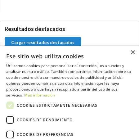
0.0.0
Resultados destacados
Cargar resultados destacados
×
Ese sitio web utiliza cookies
Utilizamos cookies para personalizar el contenido, los anuncios y
analizar nuestro tráfico. También compartimos información sobre su
Contacta con el equipo de NextCaddy
uso de nuestro sitio con nuestros socios de publicidad y análisis,
quienes pueden combinarla con otra información que les haya
Opina
Contacta
proporcionado o que hayan recopilado a partir del uso de sus
servicios.
Más información
COOKIES ESTRICTAMENTE NECESARIAS
COOKIES DE RENDIMIENTO
Trabaja con nosotros
COOKIES DE PREFERENCIAS