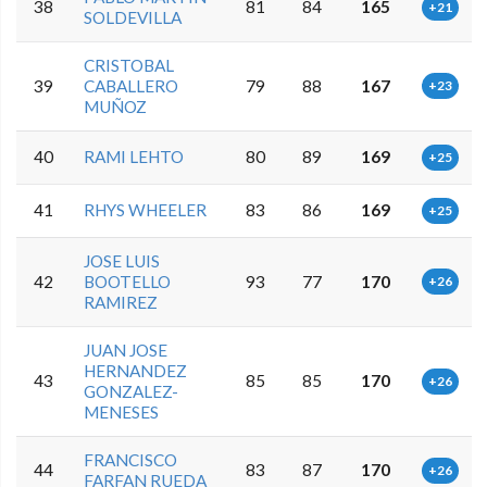
38
81
84
165
+21
SOLDEVILLA
CRISTOBAL
39
CABALLERO
79
88
167
+23
MUÑOZ
40
RAMI LEHTO
80
89
169
+25
41
RHYS WHEELER
83
86
169
+25
JOSE LUIS
42
BOOTELLO
93
77
170
+26
RAMIREZ
JUAN JOSE
HERNANDEZ
43
85
85
170
+26
GONZALEZ-
MENESES
FRANCISCO
44
83
87
170
+26
FARFAN RUEDA