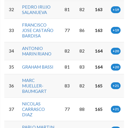
PEDRO IRUJO
32
81
82
163
+19
SALANUEVA
FRANCISCO
33
JOSE CASTAÑO
77
86
163
+19
BARDISA
ANTONIO
34
82
82
164
+20
MARIN RIANO
35
GRAHAM BASSI
81
83
164
+20
MARC
36
MUELLER-
83
82
165
+21
BAUMGART
NICOLAS
37
CARRASCO
77
88
165
+21
DIAZ
PABLO MARTIN