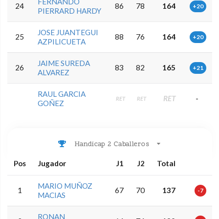
FERNANDO
24
86
78
164
+20
PIERRARD HARDY
JOSE JUANTEGUI
25
88
76
164
+20
AZPILICUETA
JAIME SUREDA
26
83
82
165
+21
ALVAREZ
RAUL GARCIA
RET
-
RET
RET
GOÑEZ
Handicap 2 Caballeros
Pos
Jugador
J1
J2
Total
MARIO MUÑOZ
1
67
70
137
-7
MACIAS
RONAN