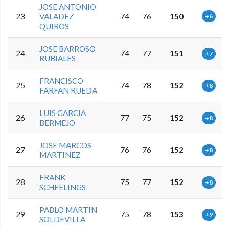
JOSE ANTONIO
23
VALADEZ
74
76
150
+6
QUIROS
JOSE BARROSO
24
74
77
151
+7
RUBIALES
FRANCISCO
25
74
78
152
+8
FARFAN RUEDA
LUIS GARCIA
26
77
75
152
+8
BERMEJO
JOSE MARCOS
27
76
76
152
+8
MARTINEZ
FRANK
28
75
77
152
+8
SCHEELINGS
PABLO MARTIN
29
75
78
153
+9
SOLDEVILLA