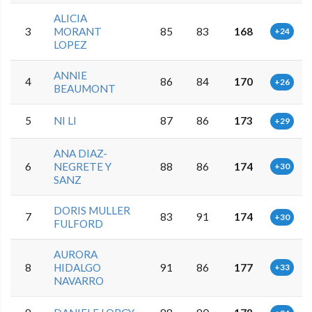
ALICIA
3
MORANT
85
83
168
+24
LOPEZ
ANNIE
4
86
84
170
+26
BEAUMONT
5
NI LI
87
86
173
+29
ANA DIAZ-
6
NEGRETE Y
88
86
174
+30
SANZ
DORIS MULLER
7
83
91
174
+30
FULFORD
AURORA
8
HIDALGO
91
86
177
+33
NAVARRO