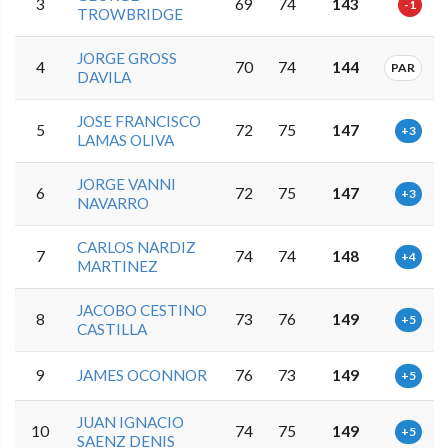
3
69
74
143
-1
TROWBRIDGE
JORGE GROSS
4
70
74
144
PAR
DAVILA
JOSE FRANCISCO
5
72
75
147
+3
LAMAS OLIVA
JORGE VANNI
6
72
75
147
+3
NAVARRO
CARLOS NARDIZ
7
74
74
148
+4
MARTINEZ
JACOBO CESTINO
8
73
76
149
+5
CASTILLA
9
JAMES OCONNOR
76
73
149
+5
JUAN IGNACIO
10
74
75
149
+5
SAENZ DENIS