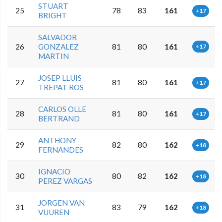
STUART
25
78
83
161
+17
BRIGHT
SALVADOR
26
GONZALEZ
81
80
161
+17
MARTIN
JOSEP LLUIS
27
81
80
161
+17
TREPAT ROS
CARLOS OLLE
28
81
80
161
+17
BERTRAND
ANTHONY
29
82
80
162
+18
FERNANDES
IGNACIO
30
80
82
162
+18
PEREZ VARGAS
JORGEN VAN
31
83
79
162
+18
VUUREN