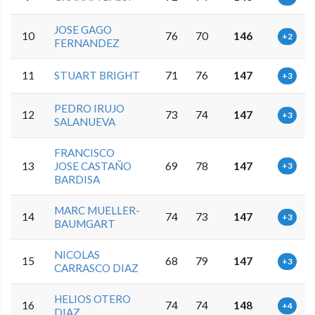
JOSE GAGO
10
76
70
146
+2
FERNANDEZ
11
STUART BRIGHT
71
76
147
+3
PEDRO IRUJO
12
73
74
147
+3
SALANUEVA
FRANCISCO
13
JOSE CASTAÑO
69
78
147
+3
BARDISA
MARC MUELLER-
14
74
73
147
+3
BAUMGART
NICOLAS
15
68
79
147
+3
CARRASCO DIAZ
HELIOS OTERO
16
74
74
148
+4
DIAZ