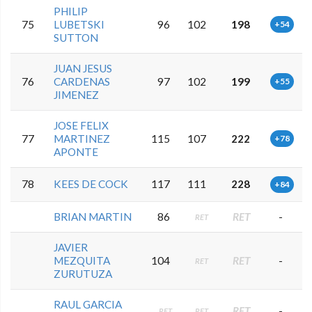
PHILIP
75
LUBETSKI
96
102
198
+54
SUTTON
JUAN JESUS
76
CARDENAS
97
102
199
+55
JIMENEZ
JOSE FELIX
77
MARTINEZ
115
107
222
+78
APONTE
78
KEES DE COCK
117
111
228
+84
BRIAN MARTIN
86
RET
-
RET
JAVIER
MEZQUITA
104
RET
-
RET
ZURUTUZA
RAUL GARCIA
RET
-
RET
RET