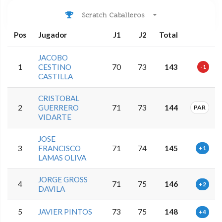
Scratch Caballeros
Pos
Jugador
J1
J2
Total
JACOBO
1
CESTINO
70
73
143
-1
CASTILLA
CRISTOBAL
2
GUERRERO
71
73
144
PAR
VIDARTE
JOSE
3
FRANCISCO
71
74
145
+1
LAMAS OLIVA
JORGE GROSS
4
71
75
146
+2
DAVILA
5
JAVIER PINTOS
73
75
148
+4