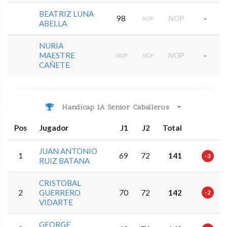
BEATRIZ LUNA
98
NOP
-
NOP
ABELLA
NURIA
MAESTRE
NOP
-
NOP
NOP
CAÑETE
Handicap 1A Senior Caballeros
Pos
Jugador
J1
J2
Total
JUAN ANTONIO
1
69
72
141
-3
RUIZ BATANA
CRISTOBAL
2
GUERRERO
70
72
142
-2
VIDARTE
GEORGE