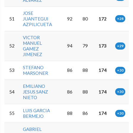
ALVAREZ
JOSE
51
JUANTEGUI
92
80
172
+28
AZPILICUETA
VICTOR
MANUEL
52
94
79
173
+29
GAMEZ
JIMENEZ
STEFANO
53
86
88
174
+30
MARSONER
EMILIANO
54
JESUS SANZ
86
88
174
+30
NIETO
LUIS GARCIA
55
88
86
174
+30
BERMEJO
GABRIEL