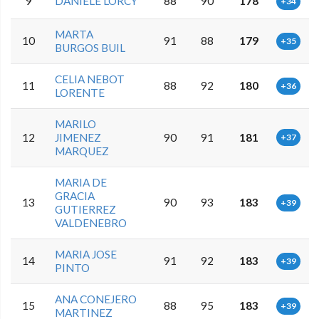
9
DANIELE LORCY
88
90
178
+34
MARTA
10
91
88
179
+35
BURGOS BUIL
CELIA NEBOT
11
88
92
180
+36
LORENTE
MARILO
12
JIMENEZ
90
91
181
+37
MARQUEZ
MARIA DE
GRACIA
13
90
93
183
+39
GUTIERREZ
VALDENEBRO
MARIA JOSE
14
91
92
183
+39
PINTO
ANA CONEJERO
15
88
95
183
+39
MARTINEZ