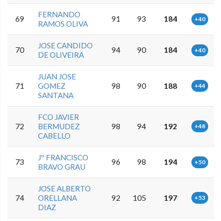
FERNANDO
69
91
93
184
+40
RAMOS OLIVA
JOSE CANDIDO
70
94
90
184
+40
DE OLIVEIRA
JUAN JOSE
71
GOMEZ
98
90
188
+44
SANTANA
FCO JAVIER
72
BERMUDEZ
98
94
192
+48
CABELLO
Jº FRANCISCO
73
96
98
194
+50
BRAVO GRAU
JOSE ALBERTO
74
ORELLANA
92
105
197
+53
DIAZ