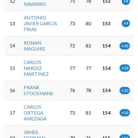
12
75
78
153
+9
NAVARRO
ANTONIO
13
JAVIER GARCIA
73
80
153
+9
FRIAS
RONAN
14
72
82
154
+10
MAGUIRE
CARLOS
15
NARDIZ
77
77
154
+10
MARTINEZ
FRANK
16
76
78
154
+10
STOCKMANS
CARLOS
17
ORTEGA
73
81
154
+10
AMEZAGA
JAMES
+11