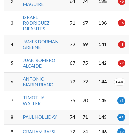
2
64
74
138
-6
MAGUIRE
ISRAEL
3
RODRIGUEZ
71
67
138
-6
INFANTES
JAMES DORMAN
4
72
69
141
-3
GREENE
JUAN ROMERO
5
67
75
142
-2
ALCAIDE
ANTONIO
6
72
72
144
PAR
MARIN RIANO
TIMOTHY
7
75
70
145
+1
WALLER
8
PAUL HOLLIDAY
74
71
145
+1
9
GRAHAM BASSI
72
74
146
+2