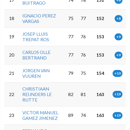
+8
BUITRAGO
IGNACIO PEREZ
18
75
77
152
+8
VARGAS
JOSEP LLUIS
19
77
76
153
+9
TREPAT ROS
CARLOS OLLE
20
77
76
153
+9
BERTRAND
JORGEN VAN
21
79
75
154
+10
VUUREN
CHRISTIAAN
22
REIJNDERS LE
82
81
163
+19
RUTTE
VICTOR MANUEL
23
89
74
163
+19
GAMEZ JIMENEZ