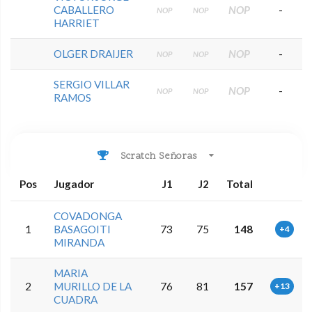
CABALLERO
NOP
-
NOP
NOP
HARRIET
OLGER DRAIJER
NOP
-
NOP
NOP
SERGIO VILLAR
NOP
-
NOP
NOP
RAMOS
Scratch Señoras
Pos
Jugador
J1
J2
Total
COVADONGA
1
BASAGOITI
73
75
148
+4
MIRANDA
MARIA
2
MURILLO DE LA
76
81
157
+13
CUADRA