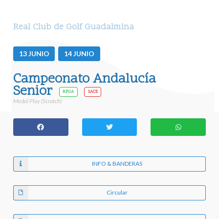
Real Club de Golf Guadalmina
13
JUNIO
14
JUNIO
Campeonato Andalucía
Senior
RFGA
SACE
Medal Play (Scratch)
INFO & BANDERAS
Circular