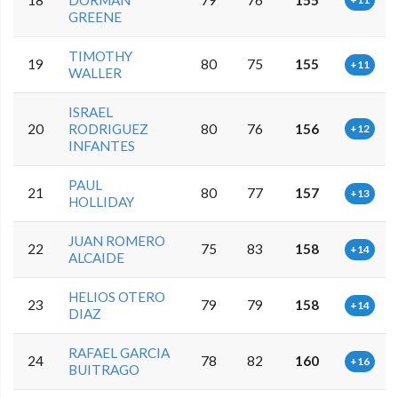
18
DORMAN
79
76
155
GREENE
TIMOTHY
19
80
75
155
+11
WALLER
ISRAEL
20
RODRIGUEZ
80
76
156
+12
INFANTES
PAUL
21
80
77
157
+13
HOLLIDAY
JUAN ROMERO
22
75
83
158
+14
ALCAIDE
HELIOS OTERO
23
79
79
158
+14
DIAZ
RAFAEL GARCIA
24
78
82
160
+16
BUITRAGO