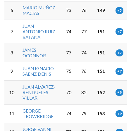
MARIO MUÑOZ
6
73
76
149
+5
MACIAS
JUAN
7
ANTONIO RUIZ
74
77
151
+7
BATANA
JAMES
8
77
74
151
+7
OCONNOR
JUAN IGNACIO
9
75
76
151
+7
SAENZ DENIS
JUAN ALVAREZ-
10
RENDUELES
70
82
152
+8
VILLAR
GEORGE
11
74
79
153
+9
TROWBRIDGE
JORGE VANNI