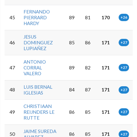
FERNANDO
45
PIERRARD
89
81
170
+26
HARDY
JESUS
46
DOMINGUEZ
85
86
171
+27
LUPIAÑEZ
ANTONIO
47
CORRAL
89
82
171
+27
VALERO
LUIS BERNAL
48
84
87
171
+27
IGLESIAS
CHRISTIAAN
49
REIJNDERS LE
86
85
171
+27
RUTTE
JAIME SUREDA
50
86
85
171
+27