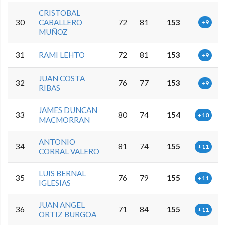
CRISTOBAL
30
CABALLERO
72
81
153
+9
MUÑOZ
31
RAMI LEHTO
72
81
153
+9
JUAN COSTA
32
76
77
153
+9
RIBAS
JAMES DUNCAN
33
80
74
154
+10
MACMORRAN
ANTONIO
34
81
74
155
+11
CORRAL VALERO
LUIS BERNAL
35
76
79
155
+11
IGLESIAS
JUAN ANGEL
36
71
84
155
+11
ORTIZ BURGOA