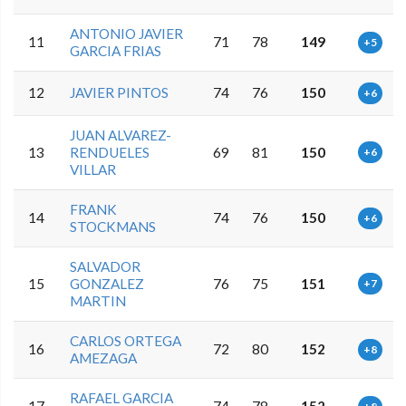
ANTONIO JAVIER
11
71
78
149
+5
GARCIA FRIAS
12
JAVIER PINTOS
74
76
150
+6
JUAN ALVAREZ-
13
RENDUELES
69
81
150
+6
VILLAR
FRANK
14
74
76
150
+6
STOCKMANS
SALVADOR
15
GONZALEZ
76
75
151
+7
MARTIN
CARLOS ORTEGA
16
72
80
152
+8
AMEZAGA
RAFAEL GARCIA
17
74
78
152