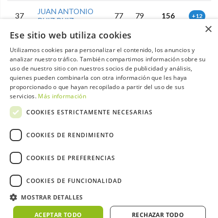
JUAN ANTONIO
37
77
79
156
+12
RUIZ RUIZ
×
Ese sitio web utiliza cookies
38
RHYS WHEELER
77
80
157
+13
Utilizamos cookies para personalizar el contenido, los anuncios y
analizar nuestro tráfico. También compartimos información sobre su
CLEMENTE DEL
uso de nuestro sitio con nuestros socios de publicidad y análisis,
39
74
83
157
+13
RIO UGENA
quienes pueden combinarla con otra información que les haya
proporcionado o que hayan recopilado a partir del uso de sus
servicios.
Más información
GABRIEL
HUMBERTO
40
80
78
158
+14
COOKIES ESTRICTAMENTE NECESARIAS
CALDERON
METRALLA
COOKIES DE RENDIMIENTO
FERNANDO
41
79
81
160
+16
RAMOS OLIVA
COOKIES DE PREFERENCIAS
ELIAS SAMUEL
COOKIES DE FUNCIONALIDAD
42
DEL PINO
80
81
161
+17
FERNANDEZ
MOSTRAR DETALLES
ACEPTAR TODO
RECHAZAR TODO
FCO JAVIER