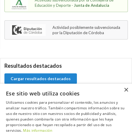
Educación y Deporte -
Junta de Andalucía
Actividad posiblemente subvencionada
por la Diputación de Córdoba
5.9.46.1
Resultados destacados
Cargar resultados destacados
×
Ese sitio web utiliza cookies
Utilizamos cookies para personalizar el contenido, los anuncios y
Contacta con el equipo de NextCaddy
analizar nuestro tráfico. También compartimos información sobre su
uso de nuestro sitio con nuestros socios de publicidad y análisis,
quienes pueden combinarla con otra información que les haya
Opina
Contacta
proporcionado o que hayan recopilado a partir del uso de sus
servicios.
Más información