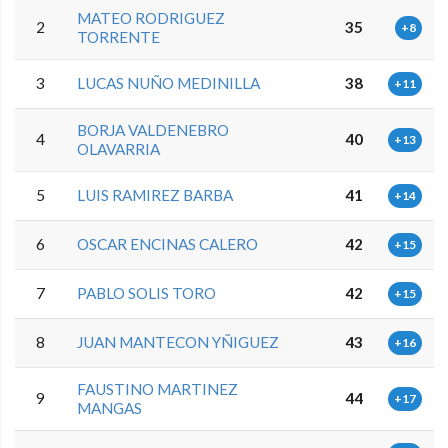
MATEO RODRIGUEZ
2
35
+8
TORRENTE
3
LUCAS NUÑO MEDINILLA
38
+11
BORJA VALDENEBRO
4
40
+13
OLAVARRIA
5
LUIS RAMIREZ BARBA
41
+14
6
OSCAR ENCINAS CALERO
42
+15
7
PABLO SOLIS TORO
42
+15
8
JUAN MANTECON YÑIGUEZ
43
+16
FAUSTINO MARTINEZ
9
44
+17
MANGAS