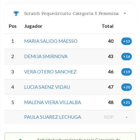
Scratch Pequecircuito Categoria 3 Femenina
Pos
Jugador
Total
1
MARIA SALIDO MAESSO
40
+13
2
DEMIJA SMIRNOVA
43
+16
3
VERA OTERO SANCHEZ
46
+19
4
LUCIA SAENZ VIDAU
47
+20
5
MALENA VIERA VILLALBA
48
+21
PAULA SUAREZ LECHUGA
NOP
-
Actividad subvencionada por la Consejería de