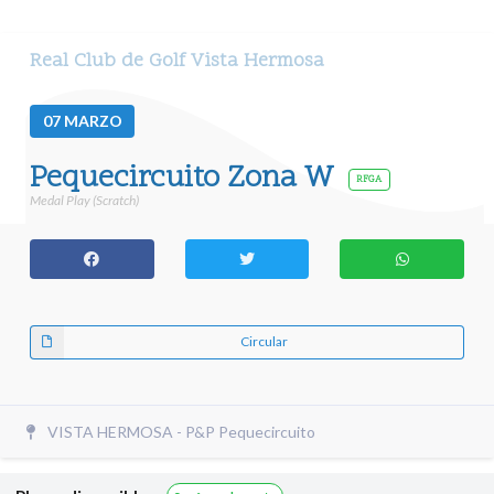
Real Club de Golf Vista Hermosa
07
MARZO
Pequecircuito Zona W
RFGA
Medal Play (Scratch)
Circular
VISTA HERMOSA - P&P Pequecircuito