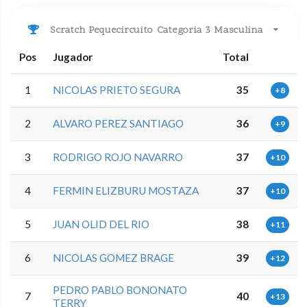
Scratch Pequecircuito Categoria 3 Masculina
Pos
Jugador
Total
1
NICOLAS PRIETO SEGURA
35
+8
2
ALVARO PEREZ SANTIAGO
36
+9
3
RODRIGO ROJO NAVARRO
37
+10
4
FERMIN ELIZBURU MOSTAZA
37
+10
5
JUAN OLID DEL RIO
38
+11
6
NICOLAS GOMEZ BRAGE
39
+12
PEDRO PABLO BONONATO
7
40
+13
TERRY