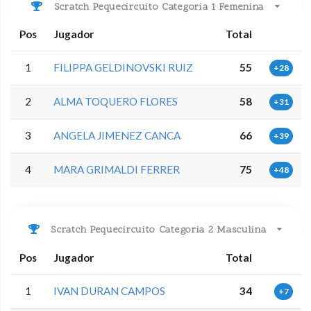
Scratch Pequecircuito Categoria 1 Femenina
Pos
Jugador
Total
1
FILIPPA GELDINOVSKI RUIZ
55
+28
2
ALMA TOQUERO FLORES
58
+31
3
ANGELA JIMENEZ CANCA
66
+39
4
MARA GRIMALDI FERRER
75
+48
Scratch Pequecircuito Categoria 2 Masculina
Pos
Jugador
Total
1
IVAN DURAN CAMPOS
34
+7