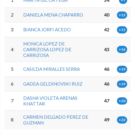
1
MARTA GIL ORTEGA
34
+7
2
DANIELA MENA CHAPARRO
40
+13
3
BIANCA JORFI ACEDO
42
+15
MONICA LOPEZ DE
4
CARRIZOSA LOPEZ DE
43
+16
CARRIZOSA
5
CASILDA MIRALLES SERRA
46
+19
6
GADEA GELDINOVSKI RUIZ
46
+19
DASHA VIOLETA ARENAS
7
47
+20
KHATTAR
CARMEN DELGADO PEREZ DE
8
49
+22
GUZMAN