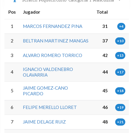
Scratch Pequecircuito Categoria 1 Masculina
Pos
Jugador
Total
1
MARCOS FERNANDEZ PINA
31
+4
2
BELTRAN MARTINEZ MANGAS
37
+10
3
ALVARO ROMERO TORRICO
42
+15
IGNACIO VALDENEBRO
4
44
+17
OLAVARRIA
JAIME GOMEZ-CANO
5
45
+18
PICARDO
6
FELIPE MERELLO LLORET
46
+19
7
JAIME DELAGE RUIZ
48
+21