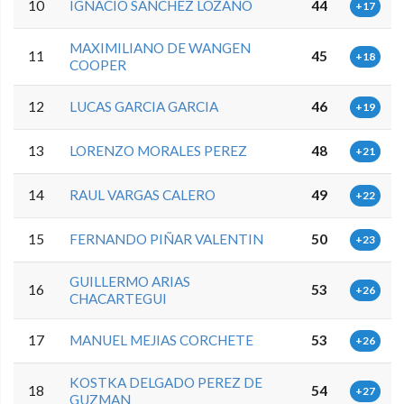
10
IGNACIO SANCHEZ LOZANO
44
+17
MAXIMILIANO DE WANGEN
11
45
+18
COOPER
12
LUCAS GARCIA GARCIA
46
+19
13
LORENZO MORALES PEREZ
48
+21
14
RAUL VARGAS CALERO
49
+22
15
FERNANDO PIÑAR VALENTIN
50
+23
GUILLERMO ARIAS
16
53
+26
CHACARTEGUI
17
MANUEL MEJIAS CORCHETE
53
+26
KOSTKA DELGADO PEREZ DE
18
54
+27
GUZMAN