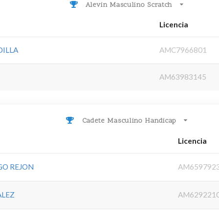
Alevin Masculino Scratch
Licencia
DILLA
AMC7966801
AM63983145
Cadete Masculino Handicap
Licencia
GO REJON
AM659792
ALEZ
AM629221