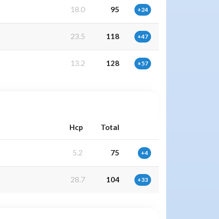
18.0
95
+24
23.5
118
+47
13.2
128
+57
Hcp
Total
5.2
75
+4
28.7
104
+33