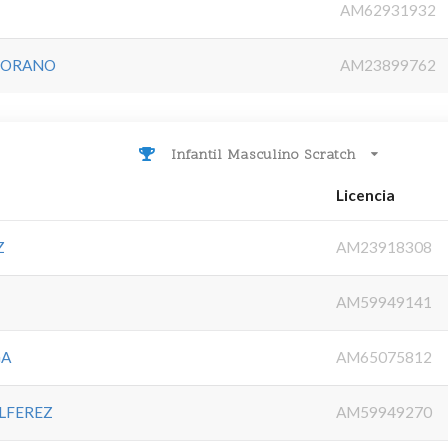
AM62931932
MORANO
AM23899762
Infantil Masculino Scratch
Licencia
Z
AM23918308
AM59949141
GA
AM65075812
LFEREZ
AM59949270