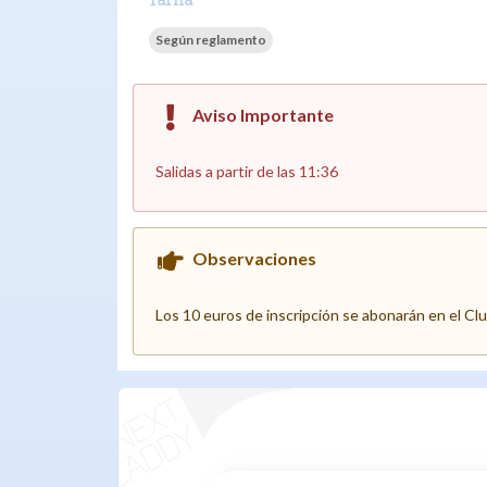
Tarifa
Según reglamento
Aviso Importante
Salidas a partir de las 11:36
Observaciones
Los 10 euros de inscripción se abonarán en el Cl