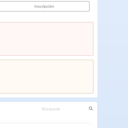
Inscripción