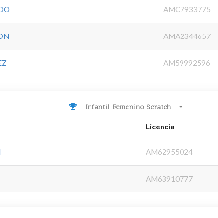
RDO
AMC7933775
ON
AMA2344657
EZ
AM59992596
Infantil Femenino Scratch
Licencia
I
AM62955024
AM63910777