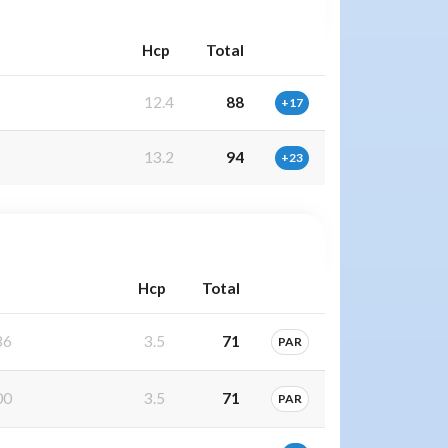
Hcp
Total
12.4
88
+17
13.2
94
+23
Hcp
Total
36
3.5
71
PAR
00
3.5
71
PAR