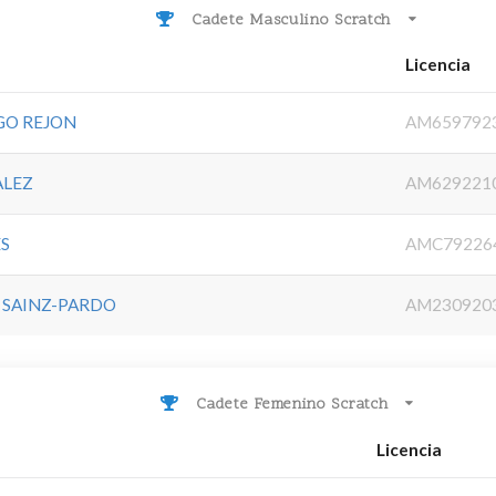
Cadete Masculino Scratch
Licencia
GO REJON
AM659792
ALEZ
AM629221
ES
AMC79226
A SAINZ-PARDO
AM230920
Cadete Femenino Scratch
Licencia