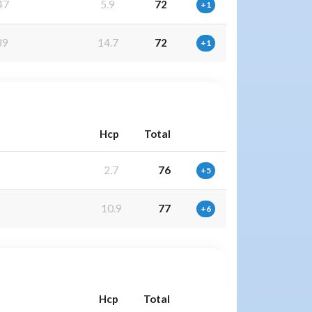
47
5.9
72
+1
39
14.7
72
+1
Hcp
Total
2.7
76
+5
10.9
77
+6
Hcp
Total