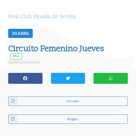
Real Club Pineda de Sevilla
30
ABRIL
Circuito Femenino Jueves
RFGA
Stableford (Handicap)
Circular
Reglas