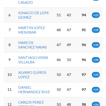
CASADO
IGNACIO DE LOPE
6
51
43
94
+22
GOMEZ
MARTIN LOPEZ
7
48
47
95
+23
MENJIBAR
MARCOS
8
47
49
96
+24
SANCHEZ NAVAS
SANTIAGO VIERA
9
46
50
96
+24
VILLALBA
ALVARO QUIROS
10
50
47
97
+25
LOPEZ
DANIEL
11
50
47
97
+25
HERNANDEZ RUIZ
CARLOS PEREZ
12
50
48
98
+26