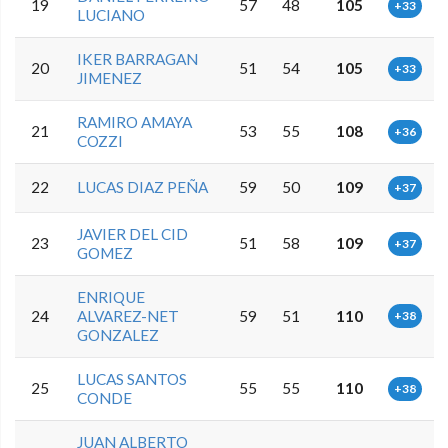
19
57
48
105
+33
LUCIANO
IKER BARRAGAN
20
51
54
105
+33
JIMENEZ
RAMIRO AMAYA
21
53
55
108
+36
COZZI
22
LUCAS DIAZ PEÑA
59
50
109
+37
JAVIER DEL CID
23
51
58
109
+37
GOMEZ
ENRIQUE
24
ALVAREZ-NET
59
51
110
+38
GONZALEZ
LUCAS SANTOS
25
55
55
110
+38
CONDE
JUAN ALBERTO