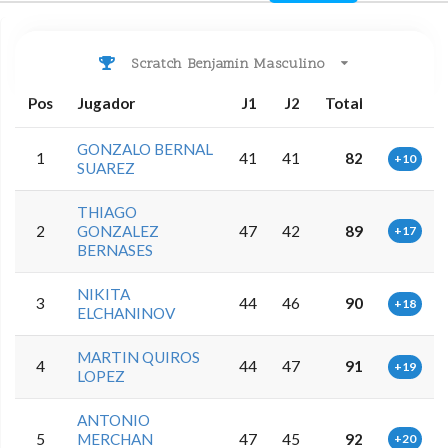
Scratch Benjamin Masculino
Pos
Jugador
J1
J2
Total
GONZALO BERNAL
1
41
41
82
+10
SUAREZ
THIAGO
2
GONZALEZ
47
42
89
+17
BERNASES
NIKITA
3
44
46
90
+18
ELCHANINOV
MARTIN QUIROS
4
44
47
91
+19
LOPEZ
ANTONIO
5
MERCHAN
47
45
92
+20