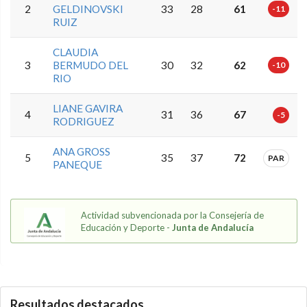
2
GELDINOVSKI
33
28
61
-11
RUIZ
CLAUDIA
3
BERMUDO DEL
30
32
62
-10
RIO
LIANE GAVIRA
4
31
36
67
-5
RODRIGUEZ
ANA GROSS
5
35
37
72
PAR
PANEQUE
Actividad subvencionada por la Consejería de
Educación y Deporte -
Junta de Andalucía
5.9.46.1
Resultados destacados