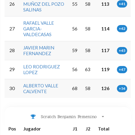
26
MUÑOZ DEL POZO
55
58
113
+41
SALINAS
RAFAEL VALLE
27
GARCIA-
56
58
114
+42
VALDECASAS
JAVIER MARIN
28
59
58
117
+45
FERNANDEZ
LEO RODRIGUEZ
29
56
63
119
+47
LOPEZ
ALBERTO VALLE
30
68
58
126
+54
CALVENTE
Scratch Benjamin Femenino
Pos
Jugador
J1
J2
Total