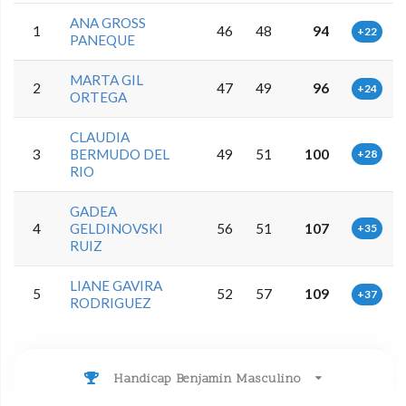
ANA GROSS
1
46
48
94
+22
PANEQUE
MARTA GIL
2
47
49
96
+24
ORTEGA
CLAUDIA
3
BERMUDO DEL
49
51
100
+28
RIO
GADEA
4
GELDINOVSKI
56
51
107
+35
RUIZ
LIANE GAVIRA
5
52
57
109
+37
RODRIGUEZ
Handicap Benjamin Masculino