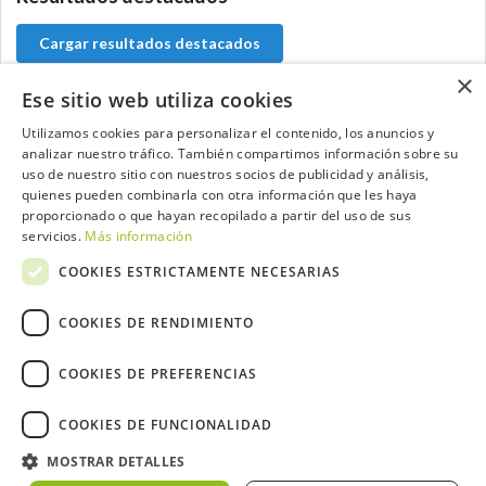
Cargar resultados destacados
×
Ese sitio web utiliza cookies
Utilizamos cookies para personalizar el contenido, los anuncios y
Contacta con el equipo de NextCaddy
analizar nuestro tráfico. También compartimos información sobre su
uso de nuestro sitio con nuestros socios de publicidad y análisis,
quienes pueden combinarla con otra información que les haya
Opina
Contacta
proporcionado o que hayan recopilado a partir del uso de sus
servicios.
Más información
COOKIES ESTRICTAMENTE NECESARIAS
COOKIES DE RENDIMIENTO
Trabaja con nosotros
COOKIES DE PREFERENCIAS
COOKIES DE FUNCIONALIDAD
2026 ©NextCaddy.
Añade tu Widget NextCaddy
MOSTRAR DETALLES
Política de Cookies
Política de Privacidad