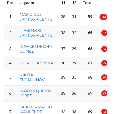
Pos
Jugador
J1
J2
Total
MARIO DOS
1
28
31
59
-13
SANTOS VICENTE
TIAGO DOS
2
33
32
65
-7
SANTOS VICENTE
IGNACIO DE LOPE
3
37
29
66
-6
GOMEZ
4
LUCAS DIAZ PEÑA
38
29
67
-5
NIKITA
5
33
35
68
-4
ELCHANINOV
MARTIN QUIROS
6
33
36
69
-3
LOPEZ
PABLO CAMACHO
7
MANUEL DE
33
36
69
-3