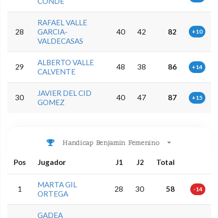
CONDE
RAFAEL VALLE
28
GARCIA-
40
42
82
+10
VALDECASAS
ALBERTO VALLE
29
48
38
86
+14
CALVENTE
JAVIER DEL CID
30
40
47
87
+15
GOMEZ
Handicap Benjamin Femenino
Pos
Jugador
J1
J2
Total
MARTA GIL
1
28
30
58
-14
ORTEGA
GADEA