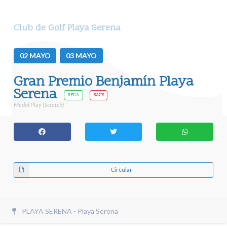
Club de Golf Playa Serena
02
MAYO
03
MAYO
Gran Premio Benjamín Playa
Serena
RFGA
SACE
Medal Play (Scratch)
Circular
PLAYA SERENA - Playa Serena