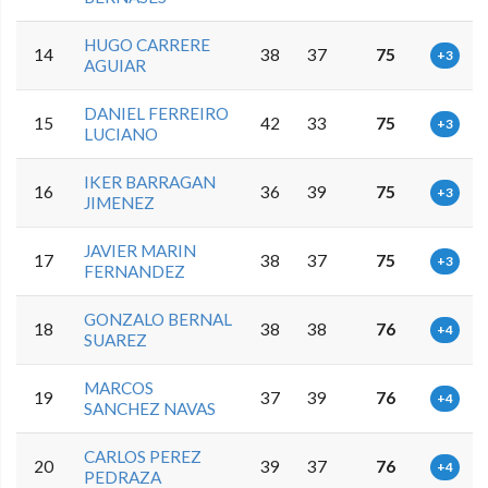
HUGO CARRERE
14
38
37
75
+3
AGUIAR
DANIEL FERREIRO
15
42
33
75
+3
LUCIANO
IKER BARRAGAN
16
36
39
75
+3
JIMENEZ
JAVIER MARIN
17
38
37
75
+3
FERNANDEZ
GONZALO BERNAL
18
38
38
76
+4
SUAREZ
MARCOS
19
37
39
76
+4
SANCHEZ NAVAS
CARLOS PEREZ
20
39
37
76
+4
PEDRAZA