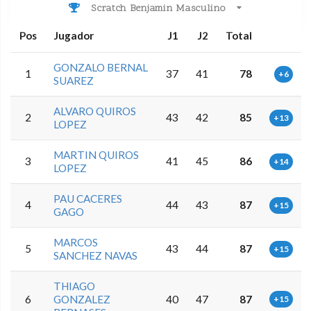
Scratch Benjamin Masculino
Pos
Jugador
J1
J2
Total
GONZALO BERNAL
1
37
41
78
+6
SUAREZ
ALVARO QUIROS
2
43
42
85
+13
LOPEZ
MARTIN QUIROS
3
41
45
86
+14
LOPEZ
PAU CACERES
4
44
43
87
+15
GAGO
MARCOS
5
43
44
87
+15
SANCHEZ NAVAS
THIAGO
6
GONZALEZ
40
47
87
+15