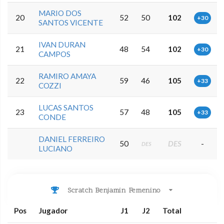
MARIO DOS
20
52
50
102
+30
SANTOS VICENTE
IVAN DURAN
21
48
54
102
+30
CAMPOS
RAMIRO AMAYA
22
59
46
105
+33
COZZI
LUCAS SANTOS
23
57
48
105
+33
CONDE
DANIEL FERREIRO
50
DES
-
DES
LUCIANO
Scratch Benjamin Femenino
Pos
Jugador
J1
J2
Total