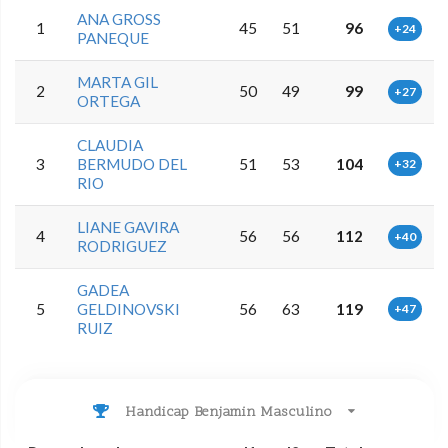
ANA GROSS
1
45
51
96
+24
PANEQUE
MARTA GIL
2
50
49
99
+27
ORTEGA
CLAUDIA
3
BERMUDO DEL
51
53
104
+32
RIO
LIANE GAVIRA
4
56
56
112
+40
RODRIGUEZ
GADEA
5
GELDINOVSKI
56
63
119
+47
RUIZ
Handicap Benjamin Masculino