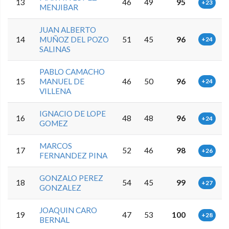
13
46
49
95
+23
MENJIBAR
JUAN ALBERTO
14
MUÑOZ DEL POZO
51
45
96
+24
SALINAS
PABLO CAMACHO
15
MANUEL DE
46
50
96
+24
VILLENA
IGNACIO DE LOPE
16
48
48
96
+24
GOMEZ
MARCOS
17
52
46
98
+26
FERNANDEZ PINA
GONZALO PEREZ
18
54
45
99
+27
GONZALEZ
JOAQUIN CARO
19
47
53
100
+28
BERNAL