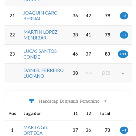
JOAQUIN CARO
21
36
42
78
+6
BERNAL
MARTIN LOPEZ
22
38
41
79
+7
MENJIBAR
LUCAS SANTOS
23
46
37
83
+11
CONDE
DANIEL FERREIRO
38
DES
-
DES
LUCIANO
Handicap Benjamin Femenino
Pos
Jugador
J1
J2
Total
MARTA GIL
1
37
36
73
+1
ORTEGA