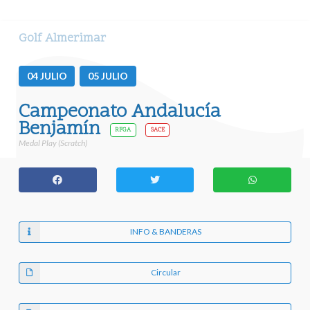
Golf Almerimar
04
JULIO
05
JULIO
Campeonato Andalucía
Benjamín
RFGA
SACE
Medal Play (Scratch)
INFO & BANDERAS
Circular