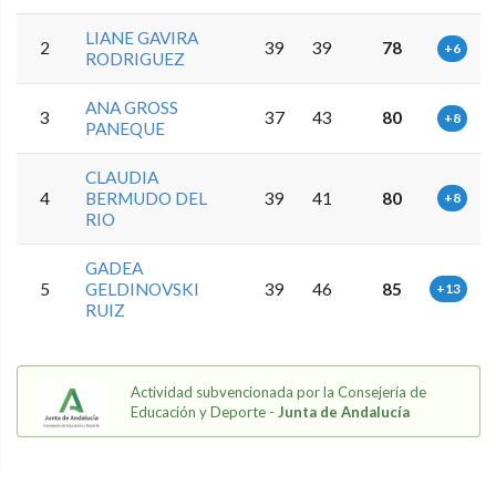
LIANE GAVIRA
2
39
39
78
+6
RODRIGUEZ
ANA GROSS
3
37
43
80
+8
PANEQUE
CLAUDIA
4
BERMUDO DEL
39
41
80
+8
RIO
GADEA
5
GELDINOVSKI
39
46
85
+13
RUIZ
Actividad subvencionada por la Consejería de
Educación y Deporte -
Junta de Andalucía
5.9.46.1