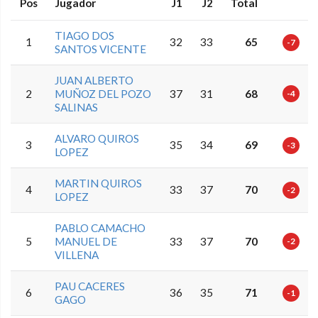
Pos
Jugador
J1
J2
Total
TIAGO DOS
1
32
33
65
-7
SANTOS VICENTE
JUAN ALBERTO
2
MUÑOZ DEL POZO
37
31
68
-4
SALINAS
ALVARO QUIROS
3
35
34
69
-3
LOPEZ
MARTIN QUIROS
4
33
37
70
-2
LOPEZ
PABLO CAMACHO
5
MANUEL DE
33
37
70
-2
VILLENA
PAU CACERES
6
36
35
71
-1
GAGO