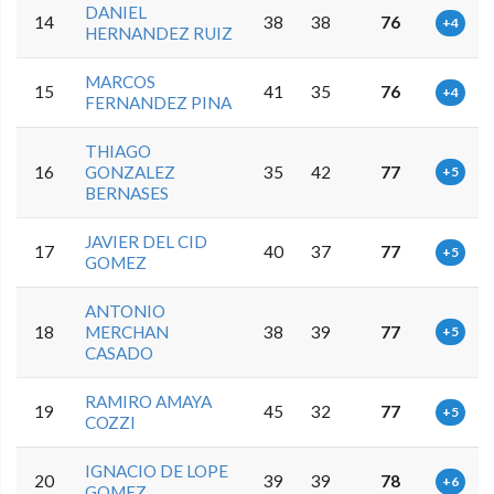
DANIEL
14
38
38
76
+4
HERNANDEZ RUIZ
MARCOS
15
41
35
76
+4
FERNANDEZ PINA
THIAGO
16
GONZALEZ
35
42
77
+5
BERNASES
JAVIER DEL CID
17
40
37
77
+5
GOMEZ
ANTONIO
18
MERCHAN
38
39
77
+5
CASADO
RAMIRO AMAYA
19
45
32
77
+5
COZZI
IGNACIO DE LOPE
20
39
39
78
+6
GOMEZ