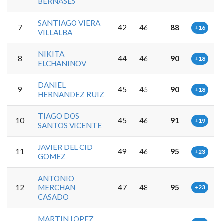
BERNASES
SANTIAGO VIERA
7
42
46
88
+16
VILLALBA
NIKITA
8
44
46
90
+18
ELCHANINOV
DANIEL
9
45
45
90
+18
HERNANDEZ RUIZ
TIAGO DOS
10
45
46
91
+19
SANTOS VICENTE
JAVIER DEL CID
11
49
46
95
+23
GOMEZ
ANTONIO
12
MERCHAN
47
48
95
+23
CASADO
MARTIN LOPEZ