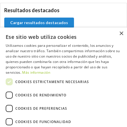
Resultados destacados
Cargar resultados destacados
×
Ese sitio web utiliza cookies
Utilizamos cookies para personalizar el contenido, los anuncios y
Contacta con el equipo de NextCaddy
analizar nuestro tráfico. También compartimos información sobre su
uso de nuestro sitio con nuestros socios de publicidad y análisis,
quienes pueden combinarla con otra información que les haya
Opina
Contacta
proporcionado o que hayan recopilado a partir del uso de sus
servicios.
Más información
COOKIES ESTRICTAMENTE NECESARIAS
COOKIES DE RENDIMIENTO
Trabaja con nosotros
COOKIES DE PREFERENCIAS
COOKIES DE FUNCIONALIDAD