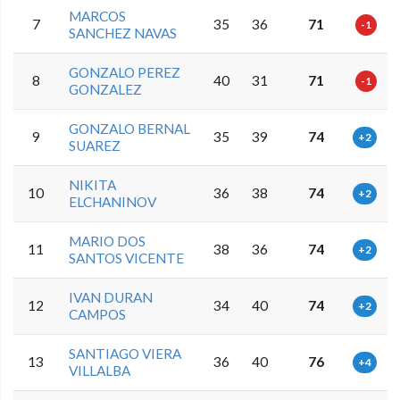
MARCOS
7
35
36
71
-1
SANCHEZ NAVAS
GONZALO PEREZ
8
40
31
71
-1
GONZALEZ
GONZALO BERNAL
9
35
39
74
+2
SUAREZ
NIKITA
10
36
38
74
+2
ELCHANINOV
MARIO DOS
11
38
36
74
+2
SANTOS VICENTE
IVAN DURAN
12
34
40
74
+2
CAMPOS
SANTIAGO VIERA
13
36
40
76
+4
VILLALBA