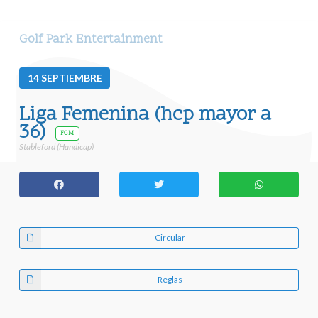
Golf Park Entertainment
14
SEPTIEMBRE
Liga Femenina (hcp mayor a
36)
FGM
Stableford (Handicap)
Circular
Reglas