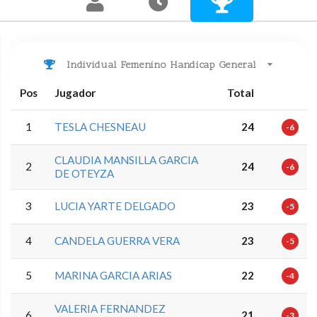
Individual Femenino Handicap General
Pos
Jugador
Total
1
TESLA CHESNEAU
24
-6
CLAUDIA MANSILLA GARCIA
2
24
-6
DE OTEYZA
3
LUCIA YARTE DELGADO
23
-5
4
CANDELA GUERRA VERA
23
-5
5
MARINA GARCIA ARIAS
22
-4
VALERIA FERNANDEZ
6
21
-3