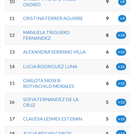
10
9
+9
OSORIO
11
CRISTINA FERRER AGUIRRE
9
+9
MANUELA TRIGUERO
12
8
+10
FERNANDEZ
13
ALEXANDRA SERRANO VILLA
6
+12
14
LUCIA RODRIGUEZ LUNA
6
+12
CARLOTA MOSER-
15
6
+12
ROTHSCHILD MORALES
SOFIA FERNANDEZ DE LA
16
5
+13
CRUZ
17
CLAUDIA LESMES ESTEBAN
5
+13
18
ALICIA REY VALCARCEL
5
+13