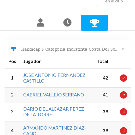
en el club
Handicap 3 Categoria Indistinta Costa Del Sol
Pos
Jugador
Total
JOSE ANTONIO FERNANDEZ
1
42
-6
CASTILLO
2
GABRIEL VALLEJO SERRANO
41
-5
DARIO DEL ALCAZAR PEREZ
3
38
-2
DE LA TORRE
ARMANDO MARTINEZ DIAZ-
4
38
-2
CANO