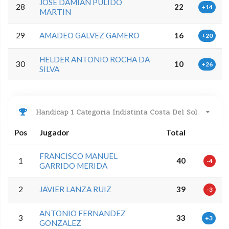
JOSE DAMIAN PULIDO
28
22
+14
MARTIN
29
AMADEO GALVEZ GAMERO
16
+20
HELDER ANTONIO ROCHA DA
30
10
+26
SILVA
Handicap 1 Categoria Indistinta Costa Del Sol
Pos
Jugador
Total
FRANCISCO MANUEL
1
40
-4
GARRIDO MERIDA
2
JAVIER LANZA RUIZ
39
-3
ANTONIO FERNANDEZ
3
33
+3
GONZALEZ