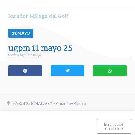
Parador Málaga del Golf
11
MAYO
ugpm 11 mayo 25
Medal Play (Handicap)
PARADOR MALAGA - Amarillo+Blanco
Inscripción
en el club