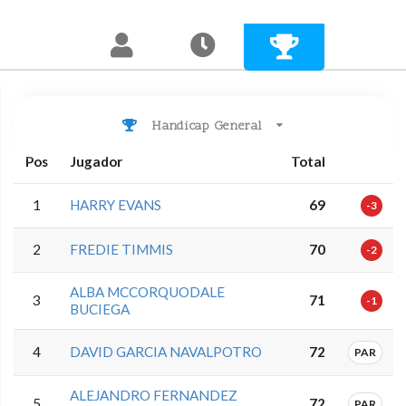
Handicap General
Pos
Jugador
Total
1
HARRY EVANS
69
-3
2
FREDIE TIMMIS
70
-2
ALBA MCCORQUODALE
3
71
-1
BUCIEGA
4
DAVID GARCIA NAVALPOTRO
72
PAR
ALEJANDRO FERNANDEZ
5
72
PAR