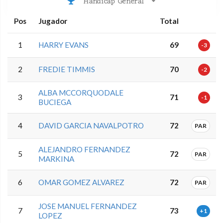
Handicap General
Pos
Jugador
Total
1
HARRY EVANS
69
-3
2
FREDIE TIMMIS
70
-2
ALBA MCCORQUODALE
3
71
-1
BUCIEGA
4
DAVID GARCIA NAVALPOTRO
72
PAR
ALEJANDRO FERNANDEZ
5
72
PAR
MARKINA
6
OMAR GOMEZ ALVAREZ
72
PAR
JOSE MANUEL FERNANDEZ
7
73
+1
LOPEZ