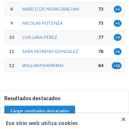
8
MARCO DE NOVA GRACIAN
73
+1
9
NICOLAS POTENZA
73
+1
10
LUIS LASA PEREZ
77
+5
11
SARA MORENO GONZALEZ
78
+6
12
WILLIAM SHERMAN
84
+12
5.9.46.1
Resultados destacados
Cargar resultados destacados
×
Ese sitio web utiliza cookies