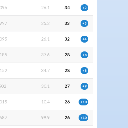
096
26.1
34
+2
997
25.2
33
+3
095
26.1
32
+4
185
37.6
28
+8
152
34.7
28
+8
502
30.1
27
+9
015
10.4
26
+10
687
99.9
26
+10