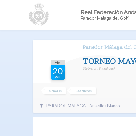
Real Federación Anda
Parador Málaga del Golf
Parador Málaga del G
TORNEO MAY
vie
Stableford (Handicap)
20
JUN
Señoras
Caballeros
PARADOR MALAGA - Amarillo+Blanco