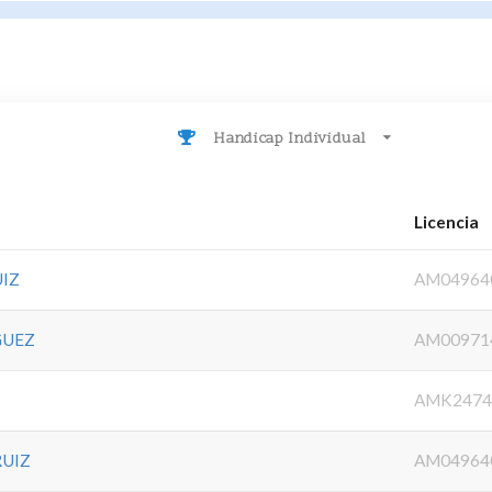
Handicap Individual
Licencia
IZ
AM04964
GUEZ
AM00971
AMK2474
RUIZ
AM04964