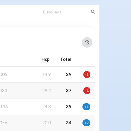
Hcp
Total
005
14.9
39
-3
433
29.2
37
-1
136
24.8
35
+1
056
20.0
34
+2