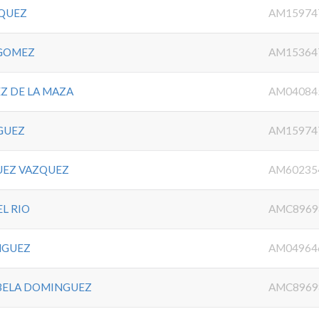
RQUEZ
AM15974
 GOMEZ
AM15364
Z DE LA MAZA
AM04084
GUEZ
AM15974
UEZ VAZQUEZ
AM60235
L RIO
AMC8969
NGUEZ
AM04964
ABELA DOMINGUEZ
AMC8969