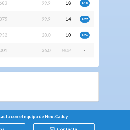
683
99.9
18
+18
375
99.9
14
+22
932
28.0
10
+26
001
36.0
NOP
-
acta con el equipo de NextCaddy
na
Contacta