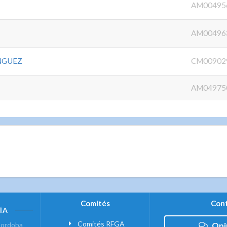
AM00495
AM00496
NGUEZ
CM00902
AM04975
Comités
Cont
ÍA
Comités RFGA
ordoba
Opi