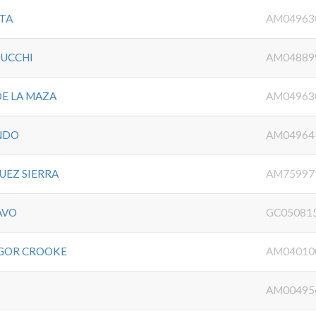
ITA
AM04963
LUCCHI
AM04889
E LA MAZA
AM04963
NDO
AM04964
UEZ SIERRA
AM75997
AVO
GC05081
 GOR CROOKE
AM04010
AM00495