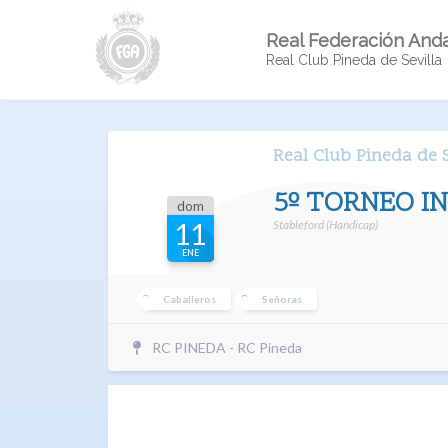
Real Federación Anda
Real Club Pineda de Sevilla
Real Club Pineda de S
5º TORNEO IN
dom
Stableford (Handicap)
11
ENE
Caballeros
Señoras
RC PINEDA - RC Pineda