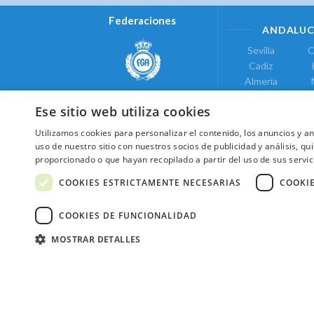
Federaciones
ANDALUC
Sevilla
C
Cadiz
Almeria
Real Federación Andaluza de
Jaen
G
Golf
Ese sitio web utiliza cookies
ÁREA DE LE
Utilizamos cookies para personalizar el contenido, los anuncios y 
Valencia
uso de nuestro sitio con nuestros socios de publicidad y análisis, 
COMUNIDAD DE
proporcionado o que hayan recopilado a partir del uso de sus servic
Federación de Golf de Madrid
Madrid
COOKIES ESTRICTAMENTE NECESARIAS
COOKI
COOKIES DE FUNCIONALIDAD
MOSTRAR DETALLES
2026 ©NextCaddy.
Añade tu Widget Ne