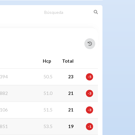
Hcp
Total
394
50.5
23
-5
882
51.0
21
-3
106
51.5
21
-3
851
53.5
19
-1