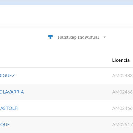
Handicap Individual
Licencia
RIGUEZ
AM02483
OLAVARRIA
AM02466
ASTOLFI
AM02466
UQUE
AM02517