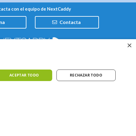
acta con el equipo de NextCaddy
na
Contacta
×
Trabaja con nosotros
ACEPTAR TODO
RECHAZAR TODO
iones
Meteo ©AEMET
Meteo ©DarkSky