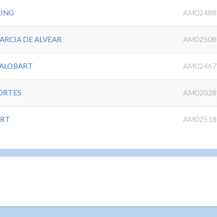
RING
AM02488
ARCIA DE ALVEAR
AM02508
GALOBART
AM02467
ORTES
AM02028
ART
AM02518