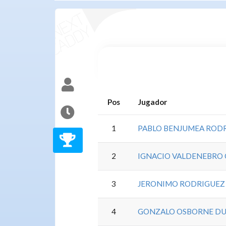
Pos
Jugador
1
PABLO BENJUMEA ROD
2
IGNACIO VALDENEBRO 
3
JERONIMO RODRIGUEZ 
4
GONZALO OSBORNE D