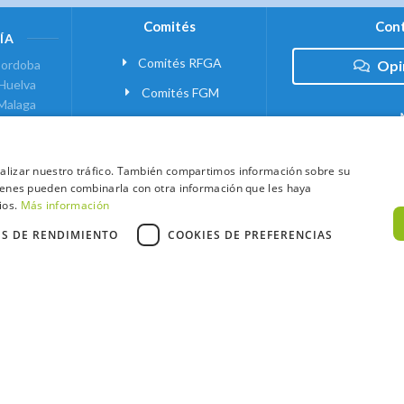
Comités
Cont
ÍA
Comités RFGA
ordoba
Opi
Huelva
Comités FGM
Malaga
ranada
VANTE
analizar nuestro tráfico. También compartimos información sobre su
quienes pueden combinarla con otra información que les haya
 MADRID
ios.
Más información
ES DE RENDIMIENTO
COOKIES DE PREFERENCIAS
xtCaddy
Política de Cookies
Política de Privacidad
Términos y Condic