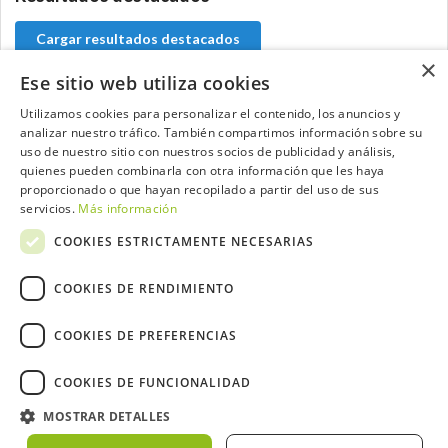
Cargar resultados destacados
×
Ese sitio web utiliza cookies
Utilizamos cookies para personalizar el contenido, los anuncios y
analizar nuestro tráfico. También compartimos información sobre su
Contacta con el equipo de NextCaddy
uso de nuestro sitio con nuestros socios de publicidad y análisis,
quienes pueden combinarla con otra información que les haya
Opina
Contacta
proporcionado o que hayan recopilado a partir del uso de sus
servicios.
Más información
COOKIES ESTRICTAMENTE NECESARIAS
COOKIES DE RENDIMIENTO
Trabaja con nosotros
COOKIES DE PREFERENCIAS
COOKIES DE FUNCIONALIDAD
MOSTRAR DETALLES
2026 ©NextCaddy.
Añade tu Widget NextCaddy
Política de Cookies
Política de Privacidad