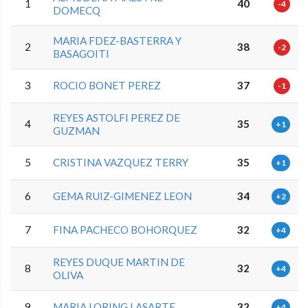
1
40
-4
DOMECQ
MARIA FDEZ-BASTERRA Y
2
38
-2
BASAGOITI
3
ROCIO BONET PEREZ
37
-1
REYES ASTOLFI PEREZ DE
4
35
+1
GUZMAN
5
CRISTINA VAZQUEZ TERRY
35
+1
6
GEMA RUIZ-GIMENEZ LEON
34
+2
7
FINA PACHECO BOHORQUEZ
32
+4
REYES DUQUE MARTIN DE
8
32
+4
OLIVA
9
MARIA LORING LASARTE
32
+4