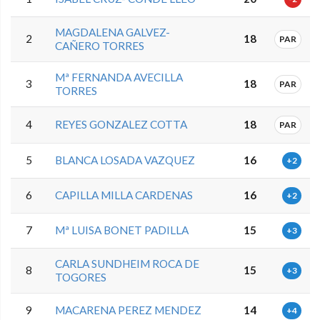
MAGDALENA GALVEZ-
2
18
PAR
CAÑERO TORRES
Mª FERNANDA AVECILLA
3
18
PAR
TORRES
4
REYES GONZALEZ COTTA
18
PAR
5
BLANCA LOSADA VAZQUEZ
16
+2
6
CAPILLA MILLA CARDENAS
16
+2
7
Mª LUISA BONET PADILLA
15
+3
CARLA SUNDHEIM ROCA DE
8
15
+3
TOGORES
9
MACARENA PEREZ MENDEZ
14
+4