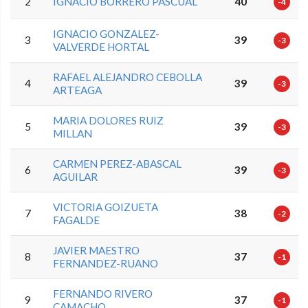
2
IGNACIO BORRERO PASCUAL
40
-4
IGNACIO GONZALEZ-
3
39
-3
VALVERDE HORTAL
RAFAEL ALEJANDRO CEBOLLA
4
39
-3
ARTEAGA
MARIA DOLORES RUIZ
5
39
-3
MILLAN
CARMEN PEREZ-ABASCAL
6
39
-3
AGUILAR
VICTORIA GOIZUETA
7
38
-2
FAGALDE
JAVIER MAESTRO
8
37
-1
FERNANDEZ-RUANO
FERNANDO RIVERO
9
37
-1
CAMACHO