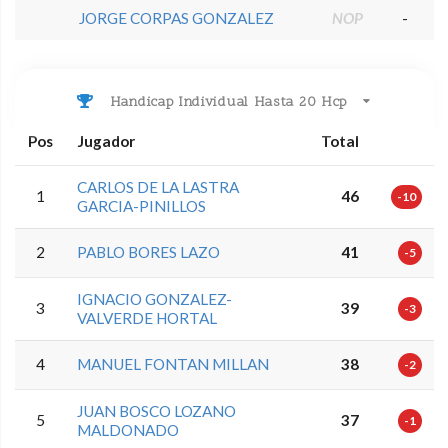
JORGE CORPAS GONZALEZ
NOP
-
Handicap Individual Hasta 20 Hcp
Pos
Jugador
Total
CARLOS DE LA LASTRA
1
46
-10
GARCIA-PINILLOS
2
PABLO BORES LAZO
41
-5
IGNACIO GONZALEZ-
3
39
-3
VALVERDE HORTAL
4
MANUEL FONTAN MILLAN
38
-2
JUAN BOSCO LOZANO
5
37
-1
MALDONADO