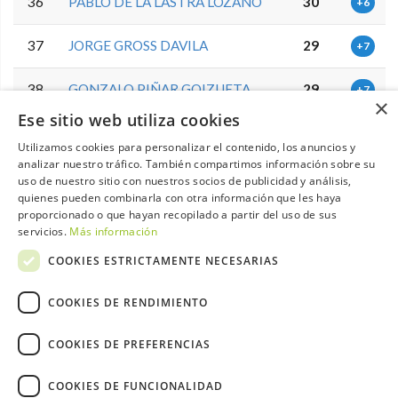
36
PABLO DE LA LASTRA LOZANO
30
+6
37
JORGE GROSS DAVILA
29
+7
38
GONZALO PIÑAR GOIZUETA
29
+7
×
Ese sitio web utiliza cookies
SANTIAGO LLORENTE
39
29
+7
Utilizamos cookies para personalizar el contenido, los anuncios y
MARTIN
analizar nuestro tráfico. También compartimos información sobre su
uso de nuestro sitio con nuestros socios de publicidad y análisis,
40
RAUL CASTRO DEL OLMO
29
+7
quienes pueden combinarla con otra información que les haya
proporcionado o que hayan recopilado a partir del uso de sus
JOSE MIGUEL ROJAS
servicios.
Más información
41
28
+8
SANCHEZ-ARJONA
COOKIES ESTRICTAMENTE NECESARIAS
IGNACIO LADRON DE
42
28
+8
COOKIES DE RENDIMIENTO
GUEVARA RUIZ
GONZALO BLASCO
COOKIES DE PREFERENCIAS
43
28
+8
IZQUIERDO
COOKIES DE FUNCIONALIDAD