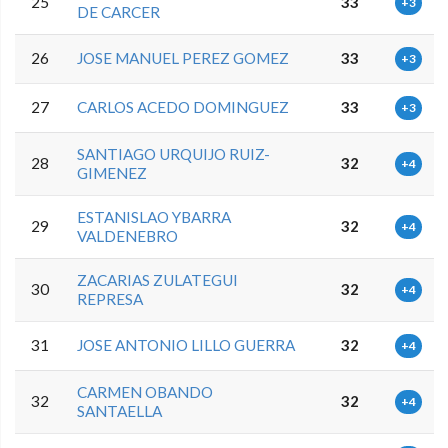
25
33
+3
DE CARCER
26
JOSE MANUEL PEREZ GOMEZ
33
+3
27
CARLOS ACEDO DOMINGUEZ
33
+3
SANTIAGO URQUIJO RUIZ-
28
32
+4
GIMENEZ
ESTANISLAO YBARRA
29
32
+4
VALDENEBRO
ZACARIAS ZULATEGUI
30
32
+4
REPRESA
31
JOSE ANTONIO LILLO GUERRA
32
+4
CARMEN OBANDO
32
32
+4
SANTAELLA