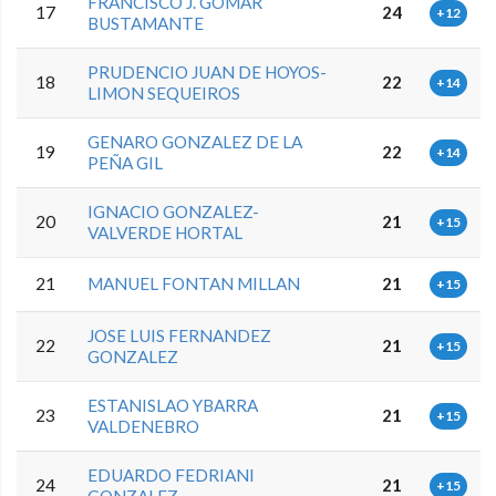
FRANCISCO J. GOMAR
17
24
+12
BUSTAMANTE
PRUDENCIO JUAN DE HOYOS-
18
22
+14
LIMON SEQUEIROS
GENARO GONZALEZ DE LA
19
22
+14
PEÑA GIL
IGNACIO GONZALEZ-
20
21
+15
VALVERDE HORTAL
21
MANUEL FONTAN MILLAN
21
+15
JOSE LUIS FERNANDEZ
22
21
+15
GONZALEZ
ESTANISLAO YBARRA
23
21
+15
VALDENEBRO
EDUARDO FEDRIANI
24
21
+15
GONZALEZ