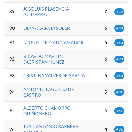
JOSE LUIS PLASENCIA
89
7
+29
GUTIERREZ
90
DIANA GARCIA SOLER
6
+30
91
MIGUEL DELGADO AMADOR
6
+30
RICARDO MARTIN-
92
6
+30
SACRISTAN NUÑEZ
93
CRISTINA VALVERDE GARCIA
6
+30
ANTONIO LAGUILLO DE
94
5
+31
CASTRO
ALBERTO CHAMORRO
95
5
+31
QUIÑONERO
JUAN ANTONIO BARBERA
96
4
+32
JIMENEZ