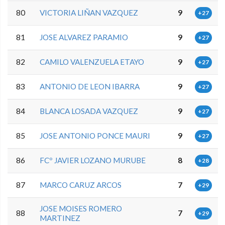
80
VICTORIA LIÑAN VAZQUEZ
9
+27
81
JOSE ALVAREZ PARAMIO
9
+27
82
CAMILO VALENZUELA ETAYO
9
+27
83
ANTONIO DE LEON IBARRA
9
+27
84
BLANCA LOSADA VAZQUEZ
9
+27
85
JOSE ANTONIO PONCE MAURI
9
+27
86
FCº JAVIER LOZANO MURUBE
8
+28
87
MARCO CARUZ ARCOS
7
+29
JOSE MOISES ROMERO
88
7
+29
MARTINEZ