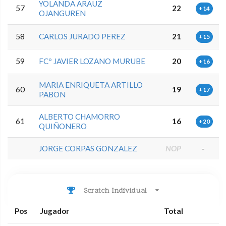
YOLANDA ARAUZ
57
22
+14
OJANGUREN
58
CARLOS JURADO PEREZ
21
+15
59
FCº JAVIER LOZANO MURUBE
20
+16
MARIA ENRIQUETA ARTILLO
60
19
+17
PABON
ALBERTO CHAMORRO
61
16
+20
QUIÑONERO
JORGE CORPAS GONZALEZ
NOP
-
Scratch Individual
Pos
Jugador
Total