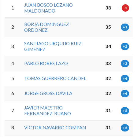
JUAN BOSCO LOZANO
1
38
-2
MALDONADO
BORJA DOMINGUEZ
2
35
+1
ORDOÑEZ
SANTIAGO URQUIJO RUIZ-
3
34
+2
GIMENEZ
4
PABLO BORES LAZO
33
+3
5
TOMAS GUERRERO CANDEL
32
+4
6
JORGE GROSS DAVILA
32
+4
JAVIER MAESTRO
7
31
+5
FERNANDEZ-RUANO
8
VICTOR NAVARRO COMPAN
31
+5