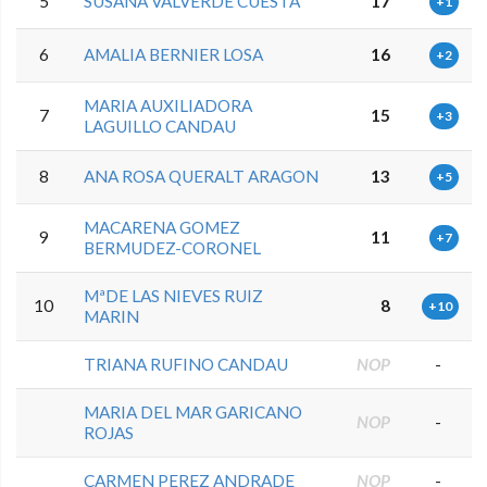
5
SUSANA VALVERDE CUESTA
17
+1
6
AMALIA BERNIER LOSA
16
+2
MARIA AUXILIADORA
7
15
+3
LAGUILLO CANDAU
8
ANA ROSA QUERALT ARAGON
13
+5
MACARENA GOMEZ
9
11
+7
BERMUDEZ-CORONEL
MªDE LAS NIEVES RUIZ
10
8
+10
MARIN
TRIANA RUFINO CANDAU
NOP
-
MARIA DEL MAR GARICANO
NOP
-
ROJAS
CARMEN PEREZ ANDRADE
NOP
-