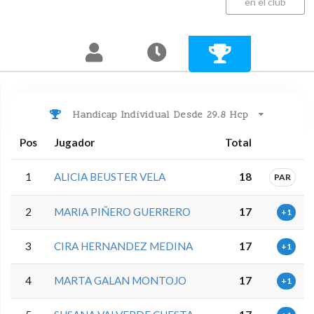
en el club
Handicap Individual Desde 29.8 Hcp
Pos
Jugador
Total
1
ALICIA BEUSTER VELA
18
PAR
2
MARIA PIÑERO GUERRERO
17
+1
3
CIRA HERNANDEZ MEDINA
17
+1
4
MARTA GALAN MONTOJO
17
+1