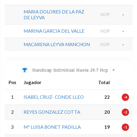
MARIA DOLORES DE LA PAZ
NOP
-
DE LEYVA
MARINA GARCIA DEL VALLE
NOP
-
MACARENA LEYVA MANCHON
NOP
-
Handicap Individual Hasta 29.7 Hcp
Pos
Jugador
Total
1
ISABEL CRUZ- CONDE LLEO
22
-4
2
REYES GONZALEZ COTTA
20
-2
3
Mª LUISA BONET PADILLA
19
-1