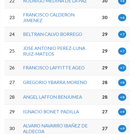
22
RODRIGO MEDINA DE LA PAZ
30
+6
FRANCISCO CALDERON
23
30
+6
JIMENEZ
24
BELTRAN CALVO BORREGO
29
+7
JOSE ANTONIO PEREZ-LUNA
25
29
+7
RUIZ-MATEOS
26
FRANCISCO LAFFITTE AGEO
29
+7
27
GREGORIO YBARRA MORENO
28
+8
28
ANGEL LAFFON BENJUMEA
28
+8
29
IGNACIO BONET PADILLA
27
+9
ALVARO NAVARRO IBAÑEZ DE
30
27
+9
ALDECOA