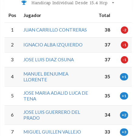
Handicap Individual Desde 15.4 Hcp
Pos
Jugador
Total
1
JUAN CARRILLO CONTRERAS
38
-2
2
IGNACIO ALBA IZQUIERDO
37
-1
3
JOSE LUIS DIAZ OSUNA
37
-1
MANUEL BENJUMEA
4
35
+1
LLORENTE
JOSE MARIA ADALID LUCA DE
5
35
+1
TENA
JOSE LUIS GUERRERO DEL
6
34
+2
PRADO
7
MIGUEL GUILLEN VALLEJO
33
+3