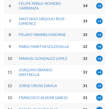
FELIPE PABLO-ROMERO
6
34
+2
CARRANZA
SANTIAGO URQUIJO RUIZ-
7
33
+3
GIMENEZ
8
PELAYO YBARRA OSBORNE
33
+3
9
PABLO MARTIN SOLDEVILLA
32
+4
10
MANUEL GONZALEZ LOPEZ
32
+4
JOAQUIN OBANDO
11
32
+4
SANTAELLA
12
JORGE GROSS DAVILA
31
+5
13
FRANCISCO ALVEAR GARIJO
31
+5