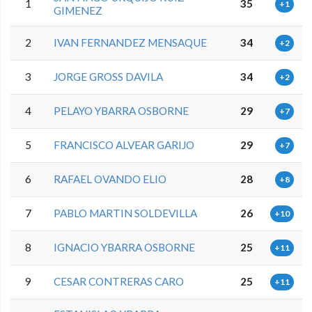
1
35
+1
GIMENEZ
2
IVAN FERNANDEZ MENSAQUE
34
+2
3
JORGE GROSS DAVILA
34
+2
4
PELAYO YBARRA OSBORNE
29
+7
5
FRANCISCO ALVEAR GARIJO
29
+7
6
RAFAEL OVANDO ELIO
28
+8
7
PABLO MARTIN SOLDEVILLA
26
+10
8
IGNACIO YBARRA OSBORNE
25
+11
9
CESAR CONTRERAS CARO
25
+11