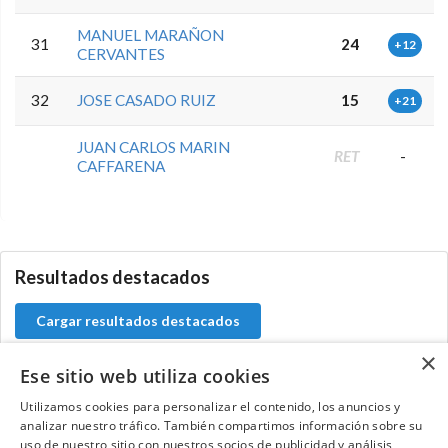
MANUEL MARAÑON
31
24
+12
CERVANTES
32
JOSE CASADO RUIZ
15
+21
JUAN CARLOS MARIN
RET
-
CAFFARENA
0.0.0
Resultados destacados
Cargar resultados destacados
×
Ese sitio web utiliza cookies
Utilizamos cookies para personalizar el contenido, los anuncios y
Contacta con el equipo de NextCaddy
analizar nuestro tráfico. También compartimos información sobre su
uso de nuestro sitio con nuestros socios de publicidad y análisis,