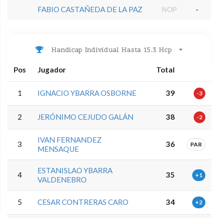
FABIO CASTAÑEDA DE LA PAZ
NOP
-
Handicap Individual Hasta 15.3 Hcp
Pos
Jugador
Total
1
IGNACIO YBARRA OSBORNE
39
-3
2
JERÓNIMO CEJUDO GALÁN
38
-2
IVAN FERNANDEZ
3
36
PAR
MENSAQUE
ESTANISLAO YBARRA
4
35
+1
VALDENEBRO
5
CESAR CONTRERAS CARO
34
+2