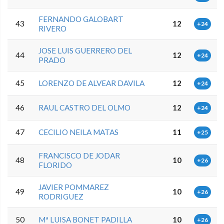
FERNANDO GALOBART
43
12
+24
RIVERO
JOSE LUIS GUERRERO DEL
44
12
+24
PRADO
45
LORENZO DE ALVEAR DAVILA
12
+24
46
RAUL CASTRO DEL OLMO
12
+24
47
CECILIO NEILA MATAS
11
+25
FRANCISCO DE JODAR
48
10
+26
FLORIDO
JAVIER POMMAREZ
49
10
+26
RODRIGUEZ
50
Mª LUISA BONET PADILLA
10
+26