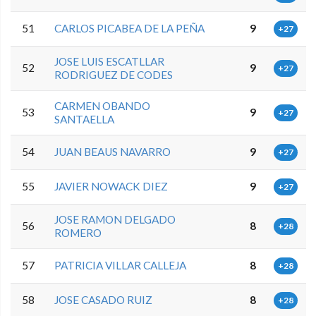
51
CARLOS PICABEA DE LA PEÑA
9
+27
JOSE LUIS ESCATLLAR
52
9
+27
RODRIGUEZ DE CODES
CARMEN OBANDO
53
9
+27
SANTAELLA
54
JUAN BEAUS NAVARRO
9
+27
55
JAVIER NOWACK DIEZ
9
+27
JOSE RAMON DELGADO
56
8
+28
ROMERO
57
PATRICIA VILLAR CALLEJA
8
+28
58
JOSE CASADO RUIZ
8
+28