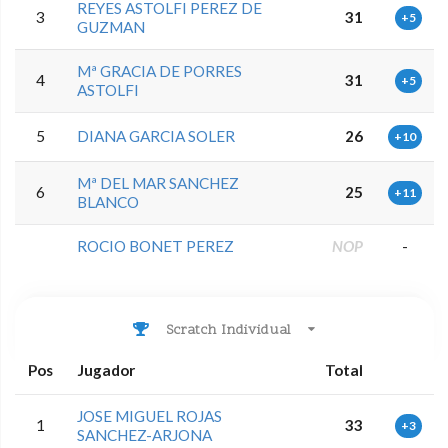
REYES ASTOLFI PEREZ DE
3
31
+5
GUZMAN
Mª GRACIA DE PORRES
4
31
+5
ASTOLFI
5
DIANA GARCIA SOLER
26
+10
Mª DEL MAR SANCHEZ
6
25
+11
BLANCO
ROCIO BONET PEREZ
NOP
-
Scratch Individual
Pos
Jugador
Total
JOSE MIGUEL ROJAS
1
33
+3
SANCHEZ-ARJONA