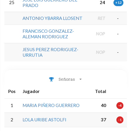
25
24
+12
PRADO
ANTONIO YBARRA LLOSENT
RET
-
FRANCISCO GONZALEZ-
NOP
-
ALEMAN RODRIGUEZ
JESUS PEREZ RODRIGUEZ-
NOP
-
URRUTIA
Señoras
Pos
Jugador
Total
1
MARIA PIÑERO GUERRERO
40
-4
2
LOLA URIBE ASTOLFI
37
-1