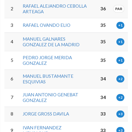
RAFAEL ALEJANDRO CEBOLLA
2
36
PAR
ARTEAGA
3
RAFAEL OVANDO ELIO
35
+1
MANUEL GALNARES
4
35
+1
GONZALEZ DE LA MADRID
PEDRO JORGE MERIDA
5
35
+1
GONZALEZ
MANUEL BUSTAMANTE
6
34
+2
ESQUIVIAS
JUAN ANTONIO GENEBAT
7
34
+2
GONZALEZ
8
JORGE GROSS DAVILA
33
+3
IVAN FERNANDEZ
9
33
+3