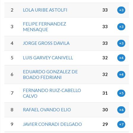
2
LOLA URIBE ASTOLFI
33
+3
FELIPE FERNANDEZ
3
33
+3
MENSAQUE
4
JORGE GROSS DAVILA
33
+3
5
LUIS GARVEY CANIVELL
32
+4
EDUARDO GONZALEZ DE
6
32
+4
BOADO FEDRIANI
FERNANDO RUIZ-CABELLO
7
31
+5
CALVO
8
RAFAEL OVANDO ELIO
30
+6
9
JAVIER CONRADI DELGADO
29
+7