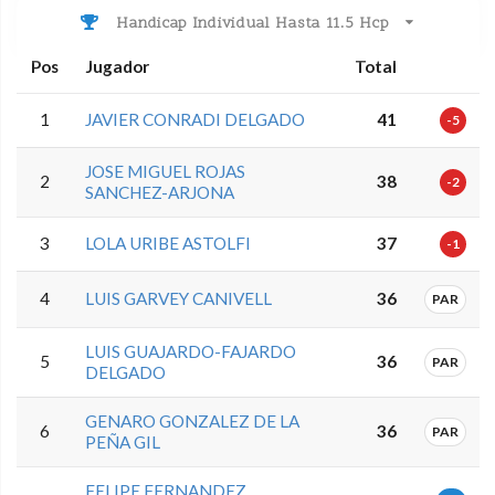
Handicap Individual Hasta 11.5 Hcp
Pos
Jugador
Total
1
JAVIER CONRADI DELGADO
41
-5
JOSE MIGUEL ROJAS
2
38
-2
SANCHEZ-ARJONA
3
LOLA URIBE ASTOLFI
37
-1
4
LUIS GARVEY CANIVELL
36
PAR
LUIS GUAJARDO-FAJARDO
5
36
PAR
DELGADO
GENARO GONZALEZ DE LA
6
36
PAR
PEÑA GIL
FELIPE FERNANDEZ