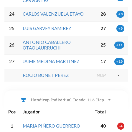
CERVANTES
24
CARLOS VALENZUELA ETAYO
28
+8
25
LUIS GARVEY RAMIREZ
27
+9
ANTONIO CABALLERO
26
25
+11
OTAOLAURRUCHI
27
JAIME MEDINA MARTINEZ
17
+19
ROCIO BONET PEREZ
NOP
-
Handicap Individual Desde 11.6 Hcp
Pos
Jugador
Total
1
MARIA PIÑERO GUERRERO
40
-4