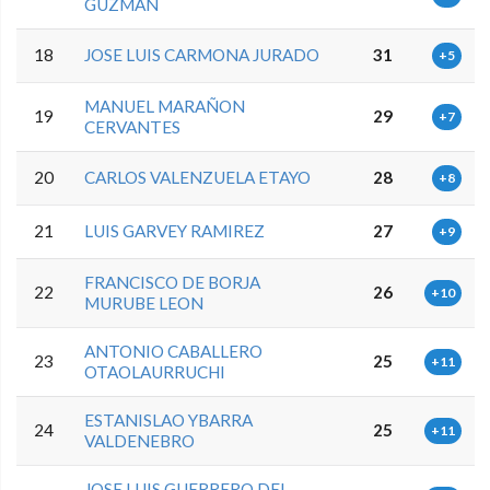
GUZMAN
18
JOSE LUIS CARMONA JURADO
31
+5
MANUEL MARAÑON
19
29
+7
CERVANTES
20
CARLOS VALENZUELA ETAYO
28
+8
21
LUIS GARVEY RAMIREZ
27
+9
FRANCISCO DE BORJA
22
26
+10
MURUBE LEON
ANTONIO CABALLERO
23
25
+11
OTAOLAURRUCHI
ESTANISLAO YBARRA
24
25
+11
VALDENEBRO
JOSE LUIS GUERRERO DEL