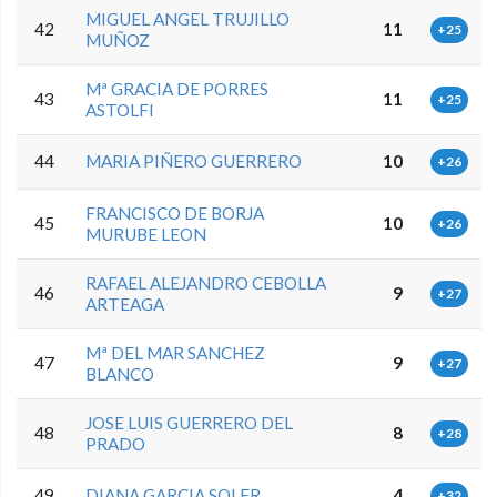
MIGUEL ANGEL TRUJILLO
42
11
+25
MUÑOZ
Mª GRACIA DE PORRES
43
11
+25
ASTOLFI
44
MARIA PIÑERO GUERRERO
10
+26
FRANCISCO DE BORJA
45
10
+26
MURUBE LEON
RAFAEL ALEJANDRO CEBOLLA
46
9
+27
ARTEAGA
Mª DEL MAR SANCHEZ
47
9
+27
BLANCO
JOSE LUIS GUERRERO DEL
48
8
+28
PRADO
49
DIANA GARCIA SOLER
4
+32