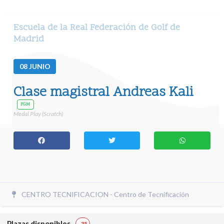
Escuela de la Real Federación de Golf de
Madrid
08
JUNIO
Clase magistral Andreas Kali
FGM
Medal Play (Scratch)
CENTRO TECNIFICACION - Centro de Tecnificación
Plazas disponibles
-35