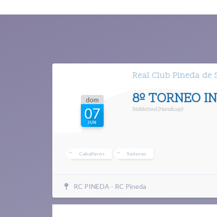
Real Club Pineda de S
8º TORNEO IN
dom
Stableford (Handicap)
07
JUN
Caballeros
Señoras
RC PINEDA - RC Pineda