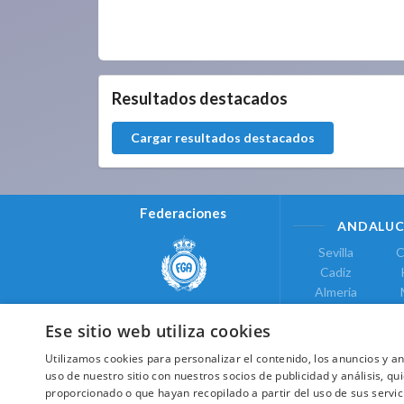
0.0.0
Resultados destacados
Cargar resultados destacados
Federaciones
ANDALUC
Sevilla
C
Cadiz
Almeria
Real Federación Andaluza de
Jaen
G
Golf
Ese sitio web utiliza cookies
ÁREA DE LE
Utilizamos cookies para personalizar el contenido, los anuncios y 
Valencia
uso de nuestro sitio con nuestros socios de publicidad y análisis, 
COMUNIDAD DE
proporcionado o que hayan recopilado a partir del uso de sus servic