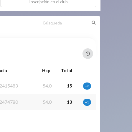
Inscripción en el club
ncia
Hcp
Total
2415483
54.0
15
+3
2474780
54.0
13
+5