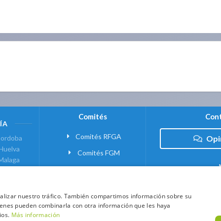
Comités
Cont
ÍA
Comités RFGA
ordoba
Opi
Huelva
Comités FGM
Malaga
ranada
VANTE
analizar nuestro tráfico. También compartimos información sobre su
quienes pueden combinarla con otra información que les haya
 MADRID
ios.
Más información