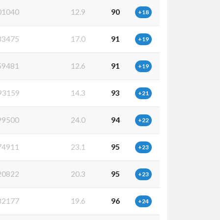
01040
12.9
90
+18
83475
17.0
91
+19
59481
12.6
91
+19
93159
14.3
93
+21
99500
24.0
94
+22
74911
23.1
95
+23
20822
20.3
95
+23
82177
19.6
96
+24