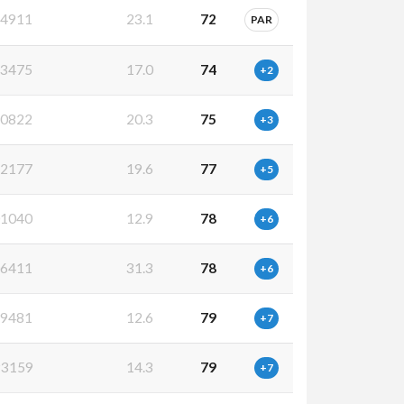
4911
23.1
72
PAR
3475
17.0
74
+2
0822
20.3
75
+3
2177
19.6
77
+5
1040
12.9
78
+6
6411
31.3
78
+6
9481
12.6
79
+7
3159
14.3
79
+7