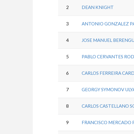
2
DEAN KNIGHT
3
ANTONIO GONZALEZ P
4
JOSE MANUEL BERENGU
5
PABLO CERVANTES RO
6
CARLOS FERREIRA CAR
7
GEORGY SYMONOV UL
8
CARLOS CASTELLANO S
9
FRANCISCO MERCADO 