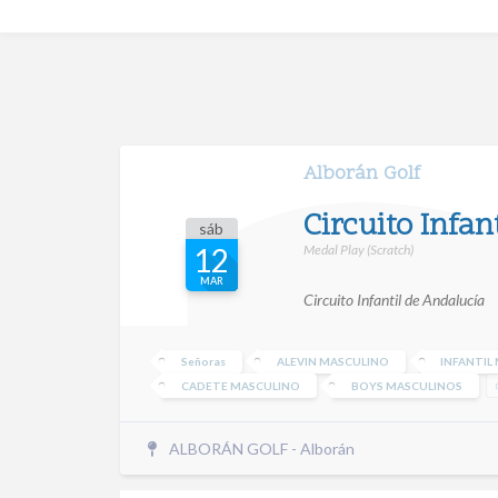
Alborán Golf
Circuito Infan
sáb
Medal Play (Scratch)
12
MAR
Circuito Infantil de Andalucía
Señoras
ALEVIN MASCULINO
INFANTIL
CADETE MASCULINO
BOYS MASCULINOS
ALBORÁN GOLF - Alborán