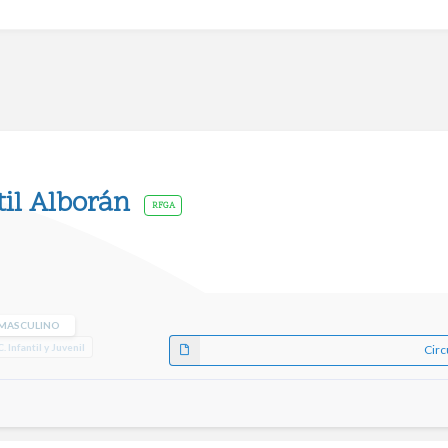
til Alborán
RFGA
 MASCULINO
C. Infantil y Juvenil
Circ