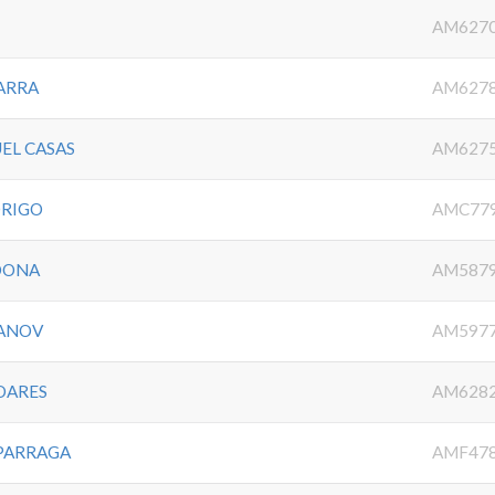
AM627
ARRA
AM627
EL CASAS
AM627
DRIGO
AMC77
DONA
AM587
YANOV
AM597
OARES
AM628
PARRAGA
AMF47