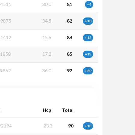
4511
30.0
81
+9
9875
34.5
82
+10
1412
15.6
84
+12
1858
17.2
85
+13
9862
36.0
92
+20
a
Hcp
Total
92194
23.3
90
+18