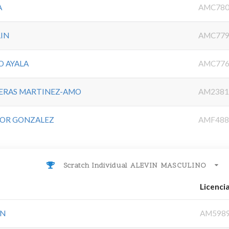
A
AMC780
LIN
AMC779
O AYALA
AMC776
HERAS MARTINEZ-AMO
AM2381
DOR GONZALEZ
AMF488
Scratch Individual ALEVIN MASCULINO
Licenci
IN
AM598