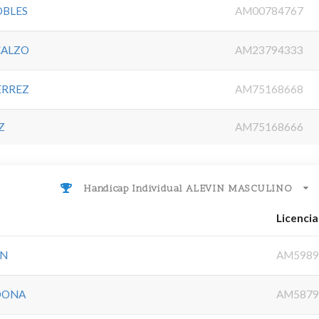
OBLES
AM00784767
CALZO
AM23794333
ERREZ
AM75168668
Z
AM75168666
Handicap Individual ALEVIN MASCULINO
Licencia
IN
AM5989
DONA
AM5879