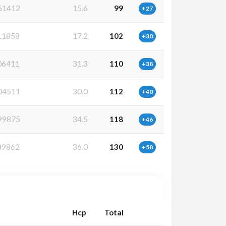
61412
15.6
99
+27
11858
17.2
102
+30
06411
31.3
110
+38
04511
30.0
112
+40
99875
34.5
118
+46
89862
36.0
130
+58
Hcp
Total