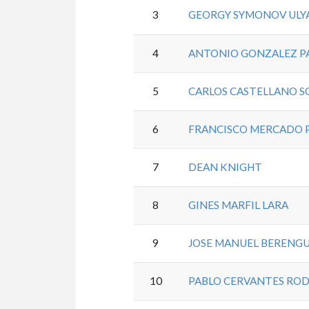
3
GEORGY SYMONOV UL
4
ANTONIO GONZALEZ P
5
CARLOS CASTELLANO S
6
FRANCISCO MERCADO 
7
DEAN KNIGHT
8
GINES MARFIL LARA
9
JOSE MANUEL BERENGU
10
PABLO CERVANTES RO