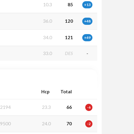
10.3
85
+13
36.0
120
+48
34.0
121
+49
33.0
DES
-
Hcp
Total
2194
23.3
66
-6
9500
24.0
70
-2