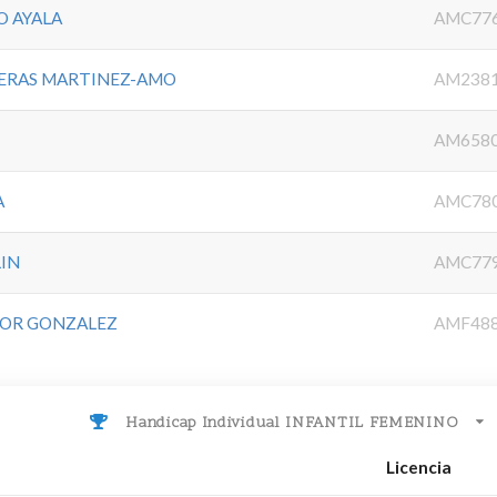
O AYALA
AMC77
HERAS MARTINEZ-AMO
AM238
AM658
A
AMC78
LIN
AMC77
DOR GONZALEZ
AMF48
Handicap Individual INFANTIL FEMENINO
Licencia