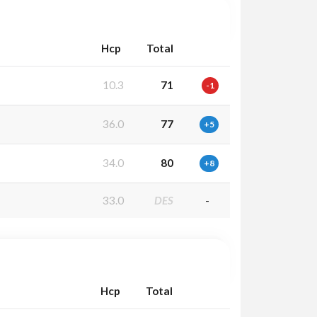
Hcp
Total
10.3
71
-1
36.0
77
+5
34.0
80
+8
33.0
DES
-
Hcp
Total