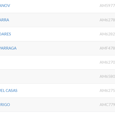
YANOV
AM5977
ARRA
AM6278
OARES
AM6282
PARRAGA
AMF478
AM6270
AM6580
EL CASAS
AM6275
DRIGO
AMC779