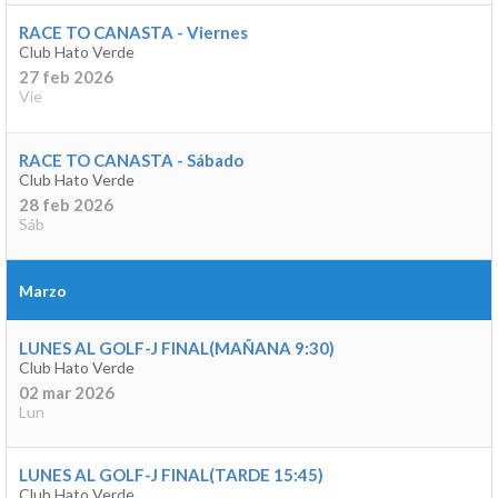
RACE TO CANASTA - Viernes
Club Hato Verde
27 feb 2026
Vie
RACE TO CANASTA - Sábado
Club Hato Verde
28 feb 2026
Sáb
Marzo
LUNES AL GOLF-J FINAL(MAÑANA 9:30)
Club Hato Verde
02 mar 2026
Lun
LUNES AL GOLF-J FINAL(TARDE 15:45)
Club Hato Verde