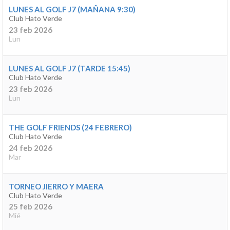
LUNES AL GOLF J7 (MAÑANA 9:30)
Club Hato Verde
23 feb 2026
Lun
LUNES AL GOLF J7 (TARDE 15:45)
Club Hato Verde
23 feb 2026
Lun
THE GOLF FRIENDS (24 FEBRERO)
Club Hato Verde
24 feb 2026
Mar
TORNEO JIERRO Y MAERA
Club Hato Verde
25 feb 2026
Mié