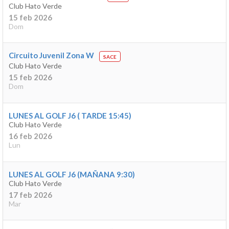
Club Hato Verde
15 feb 2026
Dom
Circuito Juvenil Zona W
SACE
Club Hato Verde
15 feb 2026
Dom
LUNES AL GOLF J6 ( TARDE 15:45)
Club Hato Verde
16 feb 2026
Lun
LUNES AL GOLF J6 (MAÑANA 9:30)
Club Hato Verde
17 feb 2026
Mar