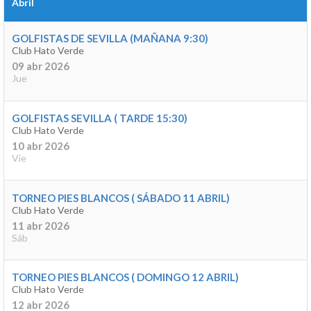
Abril
GOLFISTAS DE SEVILLA (MAÑANA 9:30)
Club Hato Verde
09 abr 2026
Jue
GOLFISTAS SEVILLA ( TARDE 15:30)
Club Hato Verde
10 abr 2026
Vie
TORNEO PIES BLANCOS ( SÁBADO 11 ABRIL)
Club Hato Verde
11 abr 2026
Sáb
TORNEO PIES BLANCOS ( DOMINGO 12 ABRIL)
Club Hato Verde
12 abr 2026