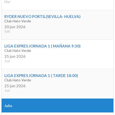
Mar
RYDER NUEVO PORTIL(SEVILLA- HUELVA)
Club Hato Verde
20 jun 2026
Sáb
LIGA EXPRES JORNADA 1 ( MAÑANA 9:30)
Club Hato Verde
25 jun 2026
Jue
LIGA EXPRES JORNADA 1 ( TARDE 18:00)
Club Hato Verde
25 jun 2026
Jue
Julio