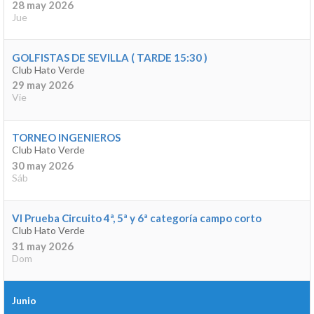
28 may 2026
Jue
GOLFISTAS DE SEVILLA ( TARDE 15:30 )
Club Hato Verde
29 may 2026
Vie
TORNEO INGENIEROS
Club Hato Verde
30 may 2026
Sáb
VI Prueba Circuito 4ª, 5ª y 6ª categoría campo corto
Club Hato Verde
31 may 2026
Dom
Junio