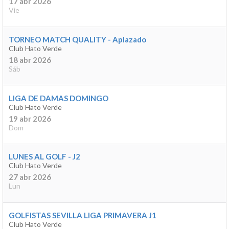
17 abr 2026
Vie
TORNEO MATCH QUALITY - Aplazado
Club Hato Verde
18 abr 2026
Sáb
LIGA DE DAMAS DOMINGO
Club Hato Verde
19 abr 2026
Dom
LUNES AL GOLF - J2
Club Hato Verde
27 abr 2026
Lun
GOLFISTAS SEVILLA LIGA PRIMAVERA J1
Club Hato Verde