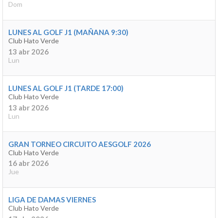
Dom
LUNES AL GOLF J1 (MAÑANA 9:30)
Club Hato Verde
13 abr 2026
Lun
LUNES AL GOLF J1 (TARDE 17:00)
Club Hato Verde
13 abr 2026
Lun
GRAN TORNEO CIRCUITO AESGOLF 2026
Club Hato Verde
16 abr 2026
Jue
LIGA DE DAMAS VIERNES
Club Hato Verde