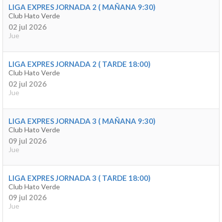
LIGA EXPRES JORNADA 2 ( MAÑANA 9:30)
Club Hato Verde
02 jul 2026
Jue
LIGA EXPRES JORNADA 2 ( TARDE 18:00)
Club Hato Verde
02 jul 2026
Jue
LIGA EXPRES JORNADA 3 ( MAÑANA 9:30)
Club Hato Verde
09 jul 2026
Jue
LIGA EXPRES JORNADA 3 ( TARDE 18:00)
Club Hato Verde
09 jul 2026
Jue