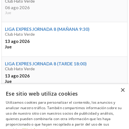
Club Hato Verde
06 ago 2026
Jue
LIGA EXPRES JORNADA 8 (MAÑANA 9:30)
Club Hato Verde
13 ago 2026
Jue
LIGA EXPRES JORNADA 8 (TARDE 18:00)
Club Hato Verde
13 ago 2026
Jue
×
Ese sitio web utiliza cookies
Utilizamos cookies para personalizar el contenido, los anuncios y
analizar nuestro tráfico. También compartimos información sobre su
Contacta con el equipo de NextCaddy
uso de nuestro sitio con nuestros socios de publicidad y análisis,
quienes pueden combinarla con otra información que les haya
Opina
Contacta
proporcionado o que hayan recopilado a partir del uso de sus