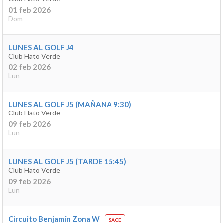
01 feb 2026
Dom
LUNES AL GOLF J4
Club Hato Verde
02 feb 2026
Lun
LUNES AL GOLF J5 (MAÑANA 9:30)
Club Hato Verde
09 feb 2026
Lun
LUNES AL GOLF J5 (TARDE 15:45)
Club Hato Verde
09 feb 2026
Lun
Circuito Benjamín Zona W
SACE