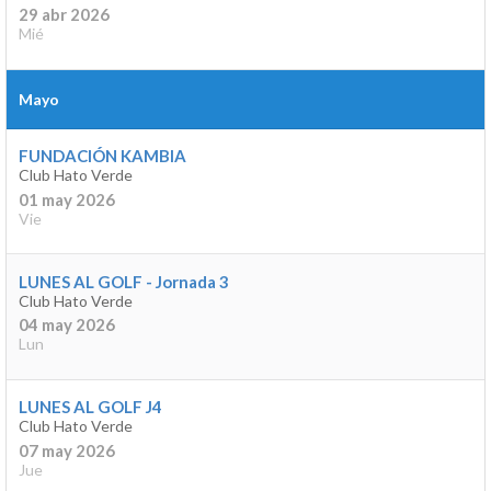
29 abr 2026
Mié
Mayo
FUNDACIÓN KAMBIA
Club Hato Verde
01 may 2026
Vie
LUNES AL GOLF - Jornada 3
Club Hato Verde
04 may 2026
Lun
LUNES AL GOLF J4
Club Hato Verde
07 may 2026
Jue